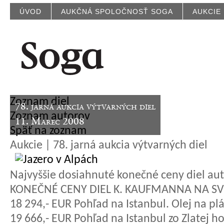
ÚVOD
AUKČNÁ SPOLOČNOSŤ SOGA
AUKCIE
Zoznam diel
78. jarná aukcia výtvarných diel
Zoznam autorov
11. Marec 2008
Späť na zoznam
Aukcie | 78. jarná aukcia výtvarných diel
Najvyššie dosiahnuté konečné ceny diel aut
KONEČNÉ CENY DIEL K. KAUFMANNA NA S
18 294,- EUR Pohľad na Istanbul. Olej na p
19 666,- EUR Pohľad na Istanbul zo Zlatej ho