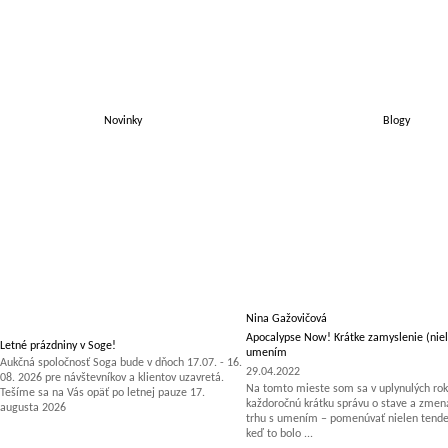
Novinky
Blogy
Nina Gažovičová
Apocalypse Now! Krátke zamyslenie (niel
Letné prázdniny v Soge!
umením
Aukčná spoločnosť Soga bude v dňoch 17.07. - 16.
29.04.2022
08. 2026 pre návštevníkov a klientov uzavretá.
Na tomto mieste som sa v uplynulých rok
Tešíme sa na Vás opäť po letnej pauze 17.
každoročnú krátku správu o stave a zm
augusta 2026
trhu s umením – pomenúvať nielen tenden
keď to bolo ...