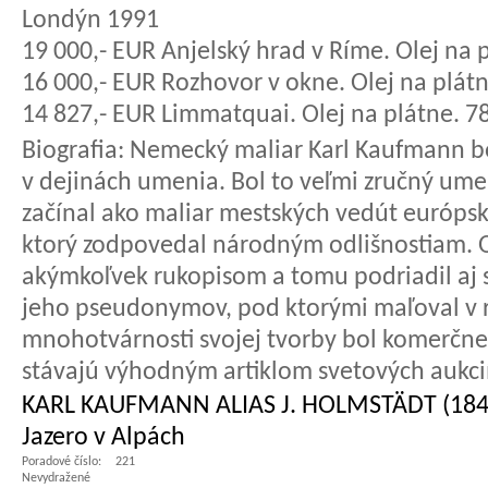
Londýn 1991
19 000,- EUR Anjelský hrad v Ríme. Olej na 
16 000,- EUR Rozhovor v okne. Olej na plát
14 827,- EUR Limmatquai. Olej na plátne. 78
Biografia:
Nemecký maliar Karl Kaufmann b
v dejinách umenia. Bol to veľmi zručný umel
začínal ako maliar mestských vedút európsk
ktorý zodpovedal národným odlišnostiam. O
akýmkoľvek rukopisom a tomu podriadil aj 
jeho pseudonymov, pod ktorými maľoval v r
mnohotvárnosti svojej tvorby bol komerčne 
stávajú výhodným artiklom svetových aukcií
KARL KAUFMANN ALIAS J. HOLMSTÄDT (184
Jazero v Alpách
Poradové číslo:
221
Nevydražené