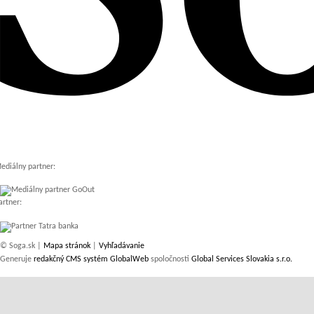
ediálny partner:
artner:
© Soga.sk |
Mapa stránok
|
Vyhľadávanie
Generuje
redakčný CMS systém GlobalWeb
spoločnosti
Global Services Slovakia s.r.o.