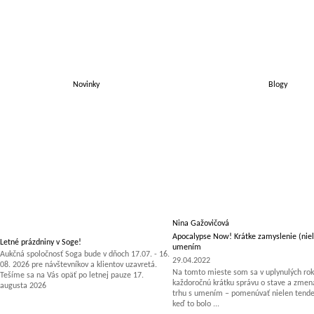
Novinky
Blogy
Nina Gažovičová
Apocalypse Now! Krátke zamyslenie (niel
Letné prázdniny v Soge!
umením
Aukčná spoločnosť Soga bude v dňoch 17.07. - 16.
29.04.2022
08. 2026 pre návštevníkov a klientov uzavretá.
Na tomto mieste som sa v uplynulých rok
Tešíme sa na Vás opäť po letnej pauze 17.
každoročnú krátku správu o stave a zm
augusta 2026
trhu s umením – pomenúvať nielen tenden
keď to bolo ...