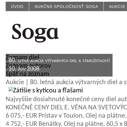
ÚVOD
AUKČNÁ SPOLOČNOSŤ SOGA
AUKCIE
Zoznam diel
80. letná aukcia výtvarných diel a starožitností
Zoznam autorov
10. Jún 2008
Späť na zoznam
Aukcie | 80. letná aukcia výtvarných diel a s
Najvyššie dosiahnuté konečné ceny diel aut
KONEČNÉ CENY DIEL E. VÉNA NA SVETOVÝC
6 075,- EUR Prístav v Toulon. Olej na plátn
4 752,- EUR Benátky. Olej na plátne, 60,5 x