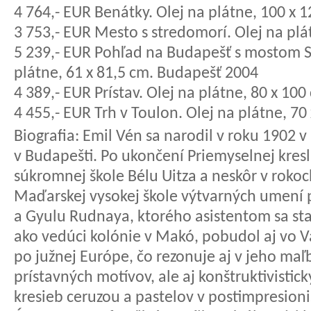
4 764,- EUR Benátky. Olej na plátne, 100 x
3 753,- EUR Mesto s stredomorí. Olej na pl
5 239,- EUR Pohľad na Budapešť s mostom S
plátne, 61 x 81,5 cm. Budapešť 2004
4 389,- EUR Prístav. Olej na plátne, 80 x 10
4 455,- EUR Trh v Toulon. Olej na plátne, 7
Biografia:
Emil Vén sa narodil v roku 1902 v 
v Budapešti. Po ukončení Priemyselnej kresl
súkromnej škole Bélu Uitza a neskôr v roko
Maďarskej vysokej škole výtvarných umení 
a Gyulu Rudnaya, ktorého asistentom sa stal
ako vedúci kolónie v Makó, pobudol aj vo Vá
po južnej Európe, čo rezonuje aj v jeho m
prístavných motívov, ale aj konštruktivistick
kresieb ceruzou a pastelov v postimpresioni