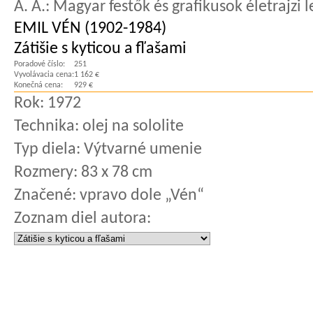
Á. A.: Magyar festők és grafikusok életrajzi 
EMIL VÉN (1902-1984)
Zátišie s kyticou a fľašami
Poradové číslo:
251
Vyvolávacia cena:
1 162 €
Konečná cena:
929 €
Rok:
1972
Technika:
olej na sololite
Typ diela:
Výtvarné umenie
Rozmery:
83 x 78 cm
Značené:
vpravo dole „Vén“
Zoznam diel autora: