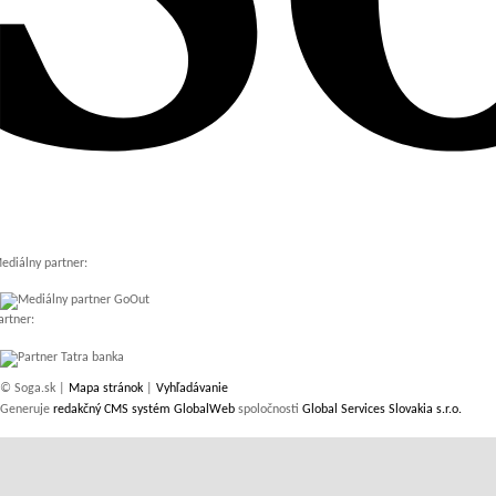
ediálny partner:
artner:
© Soga.sk |
Mapa stránok
|
Vyhľadávanie
Generuje
redakčný CMS systém GlobalWeb
spoločnosti
Global Services Slovakia s.r.o.