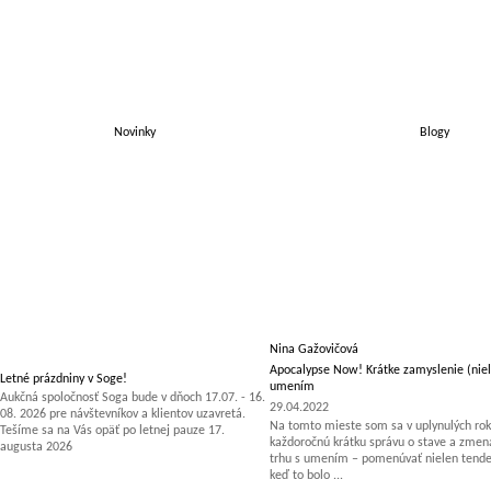
Novinky
Blogy
Nina Gažovičová
Apocalypse Now! Krátke zamyslenie (niel
Letné prázdniny v Soge!
umením
Aukčná spoločnosť Soga bude v dňoch 17.07. - 16.
29.04.2022
08. 2026 pre návštevníkov a klientov uzavretá.
Na tomto mieste som sa v uplynulých rok
Tešíme sa na Vás opäť po letnej pauze 17.
každoročnú krátku správu o stave a zm
augusta 2026
trhu s umením – pomenúvať nielen tenden
keď to bolo ...