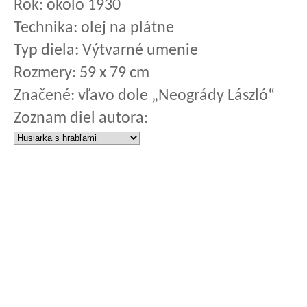
Rok:
okolo 1930
Technika:
olej na plátne
Typ diela:
Výtvarné umenie
Rozmery:
59 x 79 cm
Značené:
vľavo dole „Neogrády László“
Zoznam diel autora: