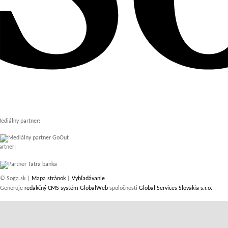
ediálny partner:
artner:
© Soga.sk |
Mapa stránok
|
Vyhľadávanie
Generuje
redakčný CMS systém GlobalWeb
spoločnosti
Global Services Slovakia s.r.o.