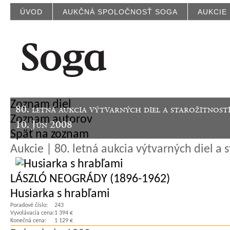
ÚVOD
AUKČNÁ SPOLOČNOSŤ SOGA
AUKCIE
Zoznam diel
80. letná aukcia výtvarných diel a starožitnost
Zoznam autorov
10. Jún 2008
Späť na zoznam
Aukcie | 80. letná aukcia výtvarných diel a s
LÁSZLÓ NEOGRÁDY (1896-1962)
Husiarka s hrabľami
Poradové číslo:
243
Vyvolávacia cena:
1 394 €
Konečná cena:
1 129 €