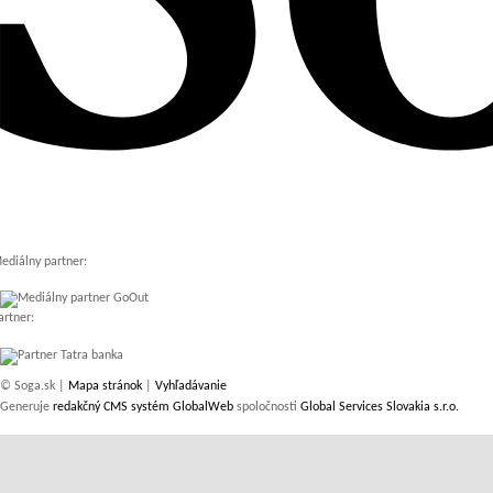
ediálny partner:
artner:
© Soga.sk |
Mapa stránok
|
Vyhľadávanie
Generuje
redakčný CMS systém GlobalWeb
spoločnosti
Global Services Slovakia s.r.o.