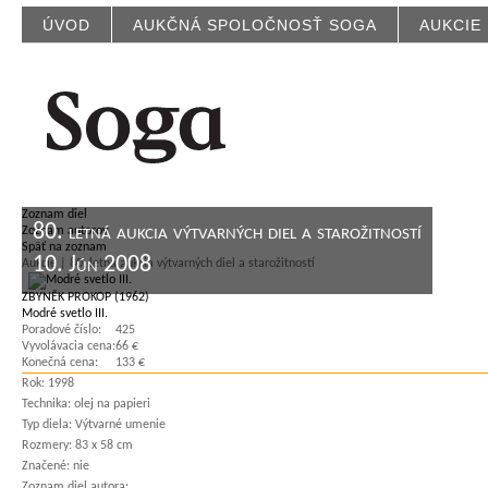
ÚVOD
AUKČNÁ SPOLOČNOSŤ SOGA
AUKCIE
Zoznam diel
80. letná aukcia výtvarných diel a starožitností
Zoznam autorov
Späť na zoznam
10. Jún 2008
Aukcie | 80. letná aukcia výtvarných diel a starožitností
ZBYNĚK PROKOP (1962)
Modré svetlo III.
Poradové číslo:
425
Vyvolávacia cena:
66 €
Konečná cena:
133 €
Rok:
1998
Technika:
olej na papieri
Typ diela:
Výtvarné umenie
Rozmery:
83 x 58 cm
Značené:
nie
Zoznam diel autora: