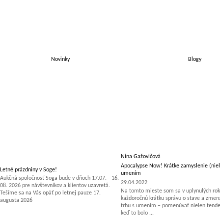
Novinky
Blogy
Nina Gažovičová
Apocalypse Now! Krátke zamyslenie (niel
Letné prázdniny v Soge!
umením
Aukčná spoločnosť Soga bude v dňoch 17.07. - 16.
29.04.2022
08. 2026 pre návštevníkov a klientov uzavretá.
Na tomto mieste som sa v uplynulých rok
Tešíme sa na Vás opäť po letnej pauze 17.
každoročnú krátku správu o stave a zm
augusta 2026
trhu s umením – pomenúvať nielen tenden
keď to bolo ...