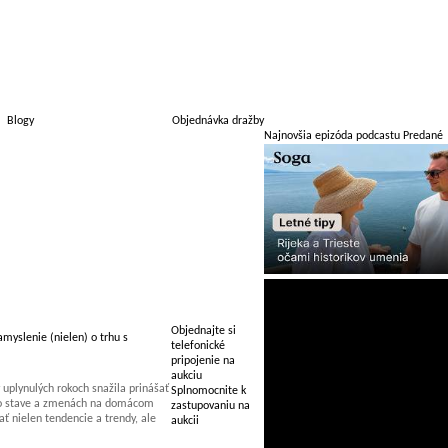
Blogy
Objednávka dražby
Najnovšia epizóda podcastu Predané
Objednajte si
myslenie (nielen) o trhu s
telefonické
pripojenie na
aukciu
uplynulých rokoch snažila prinášať
Splnomocnite k
 o stave a zmenách na domácom
zastupovaniu na
 nielen tendencie a trendy, ale
aukcii