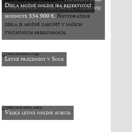
Diela možné online iba rezervovať
vydražených 72 diel (48%) v celkovej
hodnote 334 900 €.
Nevydražené
diela je možné zakúpiť v našich
výstavných priestoroch.
Letné prázdniny v Soge
Veľká letná online aukcia