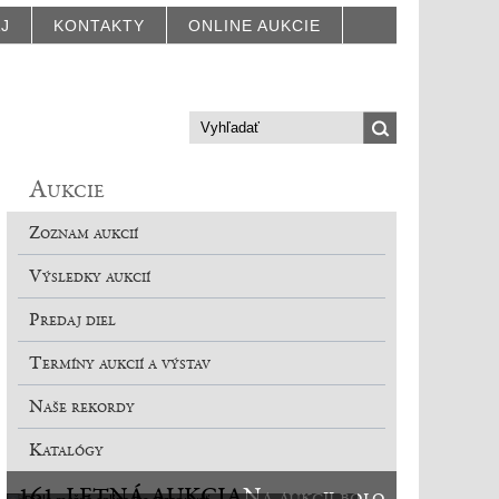
AJ
KONTAKTY
ONLINE AUKCIE
Aukcie
Zoznam aukcií
Výsledky aukcií
Predaj diel
Termíny aukcií a výstav
Naše rekordy
Katalógy
161. LETNÁ AUKCIA
Na aukcii bolo