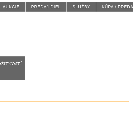
AUKCIE
PREDAJ DIEL
SLUŽBY
KÚPA / PRED
ožitností