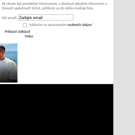
Ak chcete byť pravidelne informovaný, a dostávať aktuálne informácie o
činnosti spoločnosti SOGA, prihláste sa do nášho mailing listu.
Váš email:
Súhlasím so spracovaním
osobných údajov
*
Prihlásiť
Odhlásiť
Video