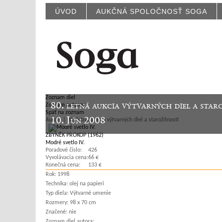
ÚVOD
AUKČNÁ SPOLOČNOSŤ SOGA
Zoznam diel
80. letná aukcia výtvarných diel a star
Zoznam autorov
Späť na zoznam
10. Jún 2008
Aukcie | 80. letná aukcia výtvarných diel a starožitností
ZBYNĚK PROKOP (1962)
Modré svetlo IV.
Poradové číslo:
426
Vyvolávacia cena:
66 €
Konečná cena:
133 €
Rok:
1998
Technika:
olej na papieri
Typ diela:
Výtvarné umenie
Rozmery:
98 x 70 cm
Značené:
nie
Zoznam diel autora: