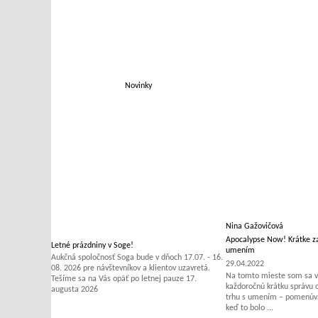
Novinky
Nina Gažovičová
Apocalypse Now! Krátke za
Letné prázdniny v Soge!
umením
Aukčná spoločnosť Soga bude v dňoch 17.07. - 16.
29.04.2022
08. 2026 pre návštevníkov a klientov uzavretá.
Na tomto mieste som sa v 
Tešíme sa na Vás opäť po letnej pauze 17.
každoročnú krátku správu
augusta 2026
trhu s umením – pomenúvať
keď to bolo ...