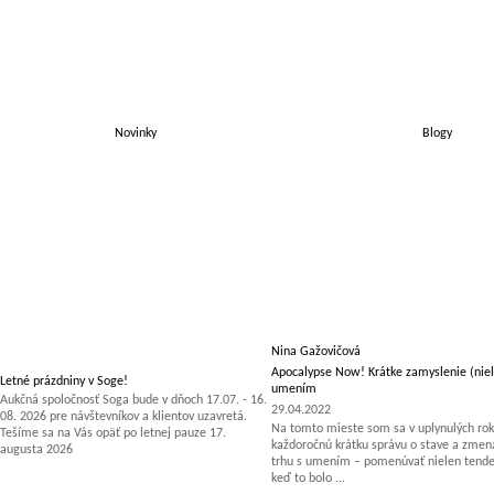
Novinky
Blogy
Nina Gažovičová
Apocalypse Now! Krátke zamyslenie (niel
Letné prázdniny v Soge!
umením
Aukčná spoločnosť Soga bude v dňoch 17.07. - 16.
29.04.2022
08. 2026 pre návštevníkov a klientov uzavretá.
Na tomto mieste som sa v uplynulých rok
Tešíme sa na Vás opäť po letnej pauze 17.
každoročnú krátku správu o stave a zm
augusta 2026
trhu s umením – pomenúvať nielen tenden
keď to bolo ...