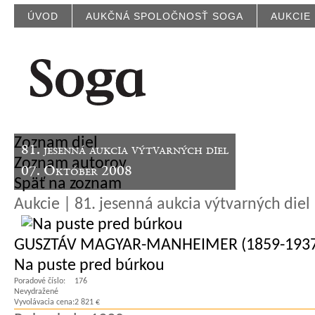
ÚVOD
AUKČNÁ SPOLOČNOSŤ SOGA
AUKCIE
Zoznam diel
81. jesenná aukcia výtvarných diel
Zoznam autorov
07. Október 2008
Späť na zoznam
Aukcie | 81. jesenná aukcia výtvarných diel
GUSZTÁV MAGYAR-MANHEIMER (1859-1937
Na puste pred búrkou
Poradové číslo:
176
Nevydražené
Vyvolávacia cena:
2 821 €