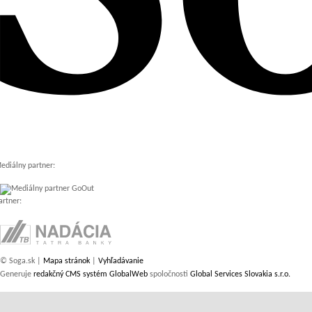
ediálny partner:
artner:
© Soga.sk |
Mapa stránok
|
Vyhľadávanie
Generuje
redakčný CMS systém GlobalWeb
spoločnosti
Global Services Slovakia s.r.o.