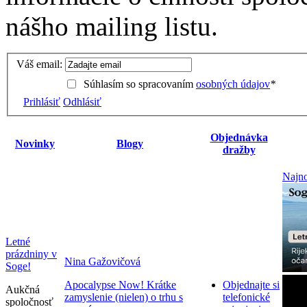
nášho mailing listu.
Váš email:
Súhlasím so spracovaním
osobných údajov
*
Prihlásiť
Odhlásiť
Objednávka
Novinky
Blogy
dražby
Najno
Letné
prázdniny v
Nina Gažovičová
Soge!
Apocalypse Now! Krátke
Objednajte si
Aukčná
zamyslenie (nielen) o trhu s
telefonické
spoločnosť