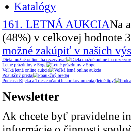
Katalógy
161. LETNÁ AUKCIA
Na a
(48%) v celkovej hodnote 
možné zakúpiť v našich výs
Diela možné online iba rezervovať
Letné prázdniny v Soge
Veľká letná online aukcia
Poaukčný predaj
Podcast: Rijeka a Trieste očami historikov umenia (letné tipy)
Newsletter
Ak chcete byť pravidelne i
informácie o činnosti spolo