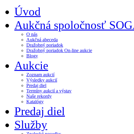
Úvod
Aukčná spoločnosť SO
O nás
Aukčná abeceda
Dražobný poriadok
Dražobný poriadok On-line aukcie
Blogy
Aukcie
Zoznam aukcií
Výsledky aukcií
Predaj diel
Termíny aukcií a výstav
Naše rekordy
Katalógy
Predaj diel
Služby
Znalecké posudky