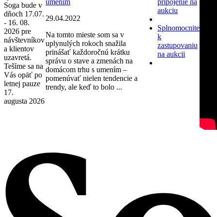
umením
pripojenie na
Soga bude v
aukciu
dňoch 17.07.
29.04.2022
- 16. 08.
Splnomocnite
2026 pre
Na tomto mieste som sa v
k
návštevníkov
uplynulých rokoch snažila
zastupovaniu
a klientov
prinášať každoročnú krátku
na aukcii
uzavretá.
správu o stave a zmenách na
Tešíme sa na
domácom trhu s umením –
Vás opäť po
pomenúvať nielen tendencie a
letnej pauze
trendy, ale keď to bolo ...
17.
augusta 2026