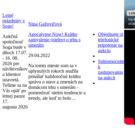
Letné
prázdniny v
Nina Gažovičová
Soge!
Apocalypse Now! Krátke
Objednajte si
Aukčná
zamyslenie (nielen) o trhu s
telefonické
spoločnosť
umením
pripojenie na
Soga bude v
aukciu
dňoch 17.07.
29.04.2022
- 16. 08.
Splnomocnite
2026 pre
Na tomto mieste som sa v
k
návštevníkov
uplynulých rokoch snažila
zastupovaniu
a klientov
prinášať každoročnú krátku
na aukcii
uzavretá.
správu o stave a zmenách na
Tešíme sa na
domácom trhu s umením –
Vás opäť po
pomenúvať nielen tendencie a
letnej pauze
trendy, ale keď to bolo ...
17.
augusta 2026