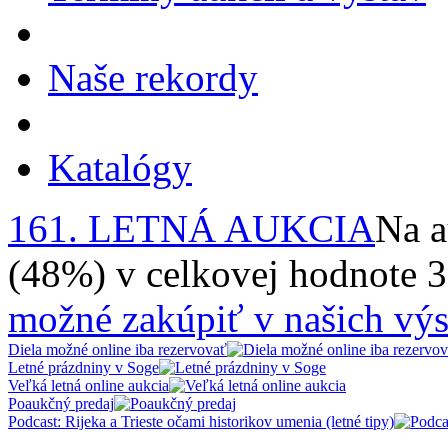
Naše rekordy
Katalógy
161. LETNÁ AUKCIA
Na a
(48%) v celkovej hodnote 
možné zakúpiť v našich výs
Diela možné online iba rezervovať
Letné prázdniny v Soge
Veľká letná online aukcia
Poaukčný predaj
Podcast: Rijeka a Trieste očami historikov umenia (letné tipy)