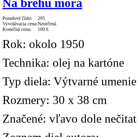
Na brehu mora
Poradové číslo:
295
Vyvolávacia cena:
Neurčená
Konečná cena:
100 €
Rok:
okolo 1950
Technika:
olej na kartóne
Typ diela:
Výtvarné umenie
Rozmery:
30 x 38 cm
Značené:
vľavo dole nečita