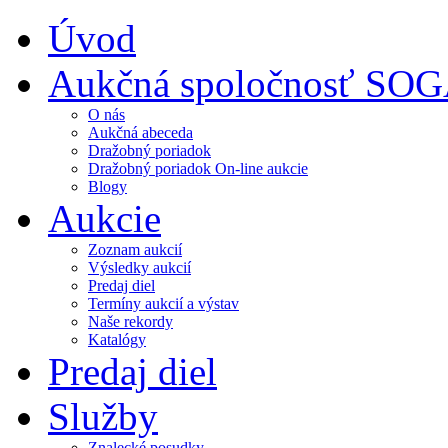
Úvod
Aukčná spoločnosť SO
O nás
Aukčná abeceda
Dražobný poriadok
Dražobný poriadok On-line aukcie
Blogy
Aukcie
Zoznam aukcií
Výsledky aukcií
Predaj diel
Termíny aukcií a výstav
Naše rekordy
Katalógy
Predaj diel
Služby
Znalecké posudky