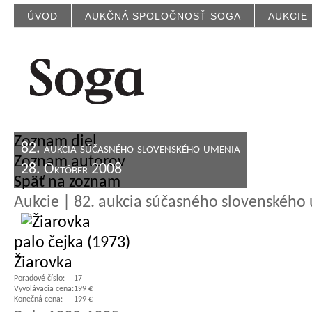
ÚVOD
AUKČNÁ SPOLOČNOSŤ SOGA
AUKCIE
Zoznam diel
82. aukcia súčasného slovenského umenia
Zoznam autorov
28. Október 2008
Späť na zoznam
Aukcie | 82. aukcia súčasného slovenského
palo čejka (1973)
Žiarovka
Poradové číslo:
17
Vyvolávacia cena:
199 €
Konečná cena:
199 €