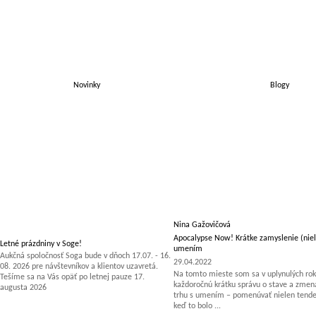
Novinky
Blogy
Nina Gažovičová
Apocalypse Now! Krátke zamyslenie (niel
Letné prázdniny v Soge!
umením
Aukčná spoločnosť Soga bude v dňoch 17.07. - 16.
29.04.2022
08. 2026 pre návštevníkov a klientov uzavretá.
Na tomto mieste som sa v uplynulých rok
Tešíme sa na Vás opäť po letnej pauze 17.
každoročnú krátku správu o stave a zm
augusta 2026
trhu s umením – pomenúvať nielen tenden
keď to bolo ...