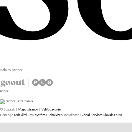
ediálny partner:
artner:
© Soga.sk |
Mapa stránok
|
Vyhľadávanie
Generuje
redakčný CMS systém GlobalWeb
spoločnosti
Global Services Slovakia s.r.o.