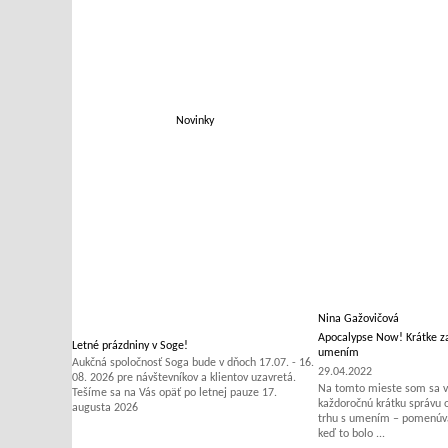
Novinky
Nina Gažovičová
Apocalypse Now! Krátke za
Letné prázdniny v Soge!
umením
Aukčná spoločnosť Soga bude v dňoch 17.07. - 16.
29.04.2022
08. 2026 pre návštevníkov a klientov uzavretá.
Na tomto mieste som sa v 
Tešíme sa na Vás opäť po letnej pauze 17.
každoročnú krátku správu
augusta 2026
trhu s umením – pomenúvať
keď to bolo ...