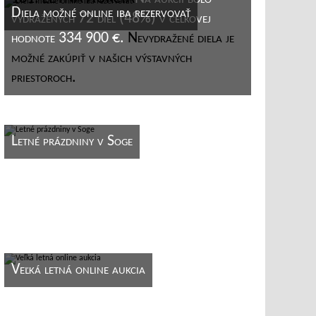
Diela možné online iba rezervovať
vydražených 72 diel (48%) v celkovej
hodnote 334 900 €.
Nevydražené diela je
možné zakúpiť v našich výstavných
priestoroch.
Letné prázdniny v Soge
Veľká letná online aukcia