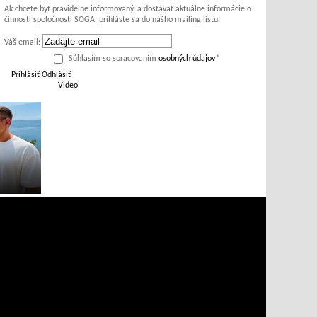
Ak chcete byť pravidelne informovaný, a dostávať aktuálne informácie o
činnosti spoločnosti SOGA, prihláste sa do nášho mailing listu.
Váš email:
Súhlasím so spracovaním
osobných údajov
*
Prihlásiť
Odhlásiť
Video