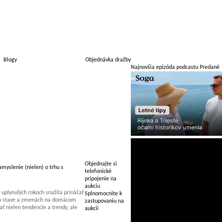
Blogy
Objednávka dražby
Najnovšia epizóda podcastu Predané
Objednajte si
myslenie (nielen) o trhu s
telefonické
pripojenie na
aukciu
uplynulých rokoch snažila prinášať
Splnomocnite k
 o stave a zmenách na domácom
zastupovaniu na
 nielen tendencie a trendy, ale
aukcii