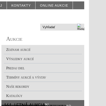
AJ
KONTAKTY
ONLINE AUKCIE
Aukcie
Zoznam aukcií
Výsledky aukcií
Predaj diel
Termíny aukcií a výstav
Naše rekordy
Katalógy
161. LETNÁ AUKCIA
Na aukcii bolo