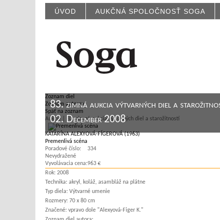
ÚVOD
AUKČNÁ SPOLOČNOSŤ SOGA
Zoznam diel
83. zimná aukcia výtvarných diel a starožitnos
Zoznam autorov
Späť na zoznam
02. December 2008
Aukcie | 83. zimná aukcia výtvarných diel a starožitností
KATARÍNA ALEXYOVÁ-FÍGEROVÁ (1963)
Premenlivá scéna
Poradové číslo:
334
Nevydražené
Vyvolávacia cena:
963 €
Rok:
2008
Technika:
akryl, koláž, asambláž na plátne
Typ diela:
Výtvarné umenie
Rozmery:
70 x 80 cm
Značené:
vpravo dole "Alexyová-Figer K."
Zoznam diel autora: