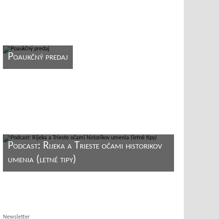
Poaukčný predaj
Podcast: Rijeka a Trieste očami historikov
umenia (letné tipy)
Newsletter