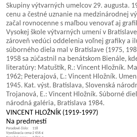
Skupiny výtvarných umelcov 29. augusta. 194
cenu a čestné uznanie na medzinárodnej výs
začal rovnocenne s maľbou venovať aj grafi
Vysokej škole výtvarných umení v Bratislave
zároveň vedúci oddelenia voľnej grafiky a il
súborného diela mal v Bratislave (1975, 198
1958 sa zúčastnil na benátskom Bienále, kde
literatúry: Matuštík, R.: Vincent Hložník. M
1962; Peterajová, Ľ.: Vincent Hložník. Umen
1945. Kat. výst. Bratislava, Slovenská národn
Trojanová, E.: Vincent Hložník. Súborné dielo
národná galéria, Bratislava 1984.
VINCENT HLOŽNÍK (1919-1997)
Na predmestí
Poradové číslo:
118
Vyvolávacia cena:
2 656 €