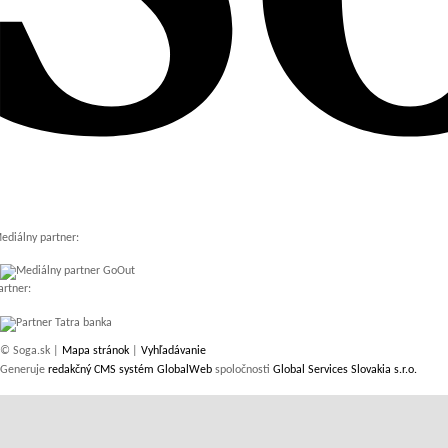
ediálny partner:
artner:
© Soga.sk |
Mapa stránok
|
Vyhľadávanie
Generuje
redakčný CMS systém GlobalWeb
spoločnosti
Global Services Slovakia s.r.o.