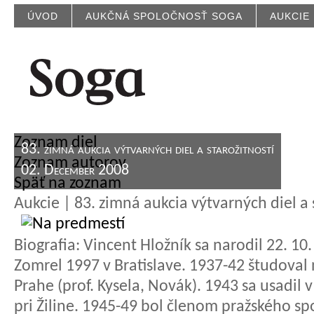
ÚVOD
AUKČNÁ SPOLOČNOSŤ SOGA
AUKCIE
Zoznam diel
83. zimná aukcia výtvarných diel a starožitností
Zoznam autorov
02. December 2008
Späť na zoznam
Aukcie | 83. zimná aukcia výtvarných diel a 
Biografia:
Vincent Hložník sa narodil 22. 10.
Zomrel 1997 v Bratislave. 1937-42 študoval
Prahe (prof. Kysela, Novák). 1943 sa usadil
pri Žiline. 1945-49 bol členom pražského s