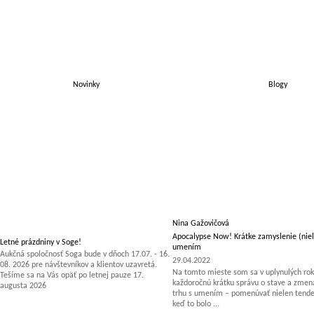
Novinky
Blogy
Nina Gažovičová
Apocalypse Now! Krátke zamyslenie (niel
Letné prázdniny v Soge!
umením
Aukčná spoločnosť Soga bude v dňoch 17.07. - 16.
29.04.2022
08. 2026 pre návštevníkov a klientov uzavretá.
Na tomto mieste som sa v uplynulých rok
Tešíme sa na Vás opäť po letnej pauze 17.
každoročnú krátku správu o stave a zm
augusta 2026
trhu s umením – pomenúvať nielen tenden
keď to bolo ...