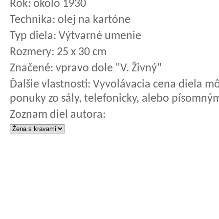
Rok:
okolo 1930
Technika:
olej na kartóne
Typ diela:
Výtvarné umenie
Rozmery:
25 x 30 cm
Značené:
vpravo dole "V. Živný"
Ďalšie vlastnosti:
Vyvolávacia cena diela mô
ponuky zo sály, telefonicky, alebo písomný
Zoznam diel autora: