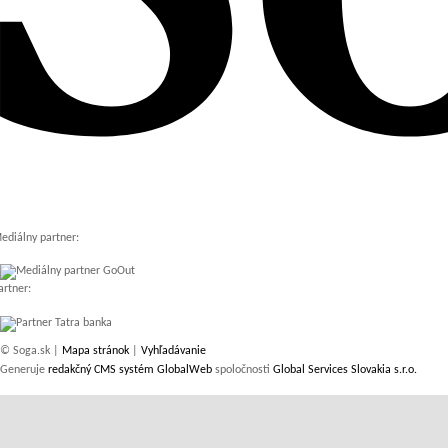
ediálny partner:
artner:
© Soga.sk |
Mapa stránok
|
Vyhľadávanie
Generuje
redakčný CMS systém GlobalWeb
spoločnosti
Global Services Slovakia s.r.o.