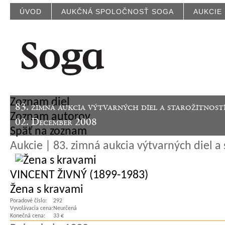
ÚVOD
AUKČNÁ SPOLOČNOSŤ SOGA
AUKCIE
Zoznam diel
83. zimná aukcia výtvarných diel a starožitnost
Zoznam autorov
02. December 2008
Späť na zoznam
Aukcie | 83. zimná aukcia výtvarných diel a 
VINCENT ŽIVNÝ (1899-1983)
Žena s kravami
Poradové číslo:
292
Vyvolávacia cena:
Neurčená
Konečná cena:
33 €