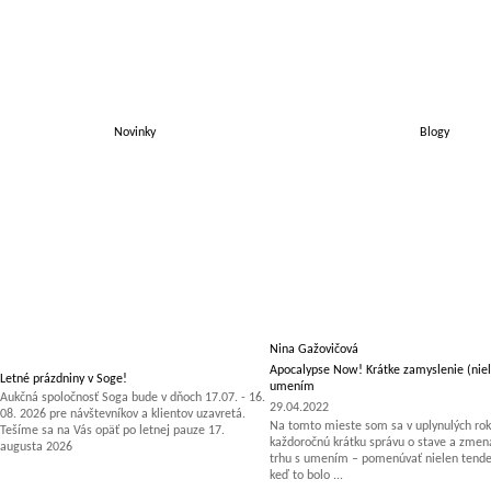
Novinky
Blogy
Nina Gažovičová
Apocalypse Now! Krátke zamyslenie (niel
Letné prázdniny v Soge!
umením
Aukčná spoločnosť Soga bude v dňoch 17.07. - 16.
29.04.2022
08. 2026 pre návštevníkov a klientov uzavretá.
Na tomto mieste som sa v uplynulých rok
Tešíme sa na Vás opäť po letnej pauze 17.
každoročnú krátku správu o stave a zm
augusta 2026
trhu s umením – pomenúvať nielen tenden
keď to bolo ...