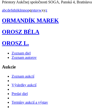
Priestory Aukčnej spoločnosti SOGA, Panská 4, Bratislava
a
b
c
d
e
f
g
h
i
j
k
l
m
n
o
p
q
r
s
t
u
v
w
x
y
z
ORMANDÍK MAREK
OROSZ BÉLA
OROSZ L.
Zoznam diel
Zoznam autorov
Aukcie
Zoznam aukcií
Výsledky aukcií
Predaj diel
Termíny aukcií a výstav