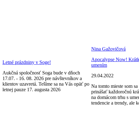
Nina Gažovičová
Apocalypse Now! Krátke 
Letné prázdniny v Soge!
umením
Aukčná spoločnosť Soga bude v dňoch
29.04.2022
17.07. - 16. 08. 2026 pre návštevníkov a
klientov uzavretá. Tešíme sa na Vás opäť po
Na tomto mieste som sa 
letnej pauze 17. augusta 2026
prinášať každoročnú krá
na domácom trhu s ume
tendencie a trendy, ale k