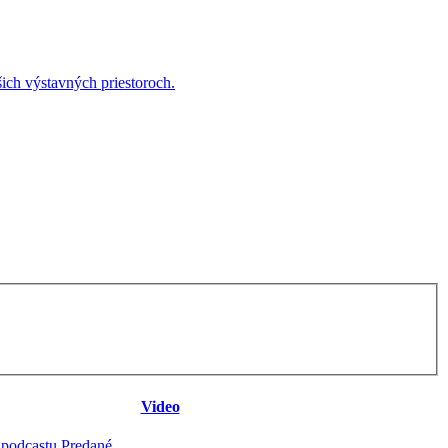
ich výstavných priestoroch.
Video
 podcastu Predané