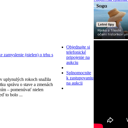
Objednajte si
telefonické
zamyslenie (nielen) o trhu s
pripojenie na
aukciu
Splnomocnite
k zastupovaniu
v uplynulých rokoch snažila
na aukcii
tku správu o stave a zmenách
ním – pomenúvať nielen
eď to bolo ...