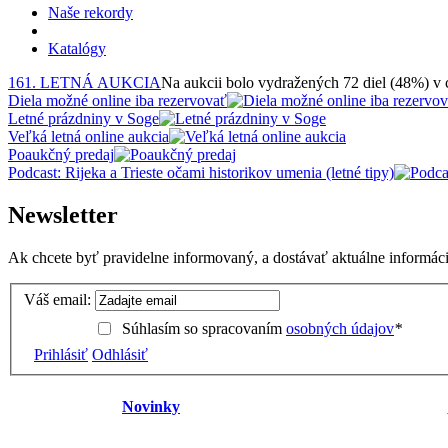
Naše rekordy
Katalógy
161. LETNÁ AUKCIA
Na aukcii bolo vydražených 72 diel (48%) v
Diela možné online iba rezervovať
Letné prázdniny v Soge
Veľká letná online aukcia
Poaukčný predaj
Podcast: Rijeka a Trieste očami historikov umenia (letné tipy)
Newsletter
Ak chcete byť pravidelne informovaný, a dostávať aktuálne informácie
Váš email:
Súhlasím so spracovaním
osobných údajov
*
Prihlásiť
Odhlásiť
Novinky