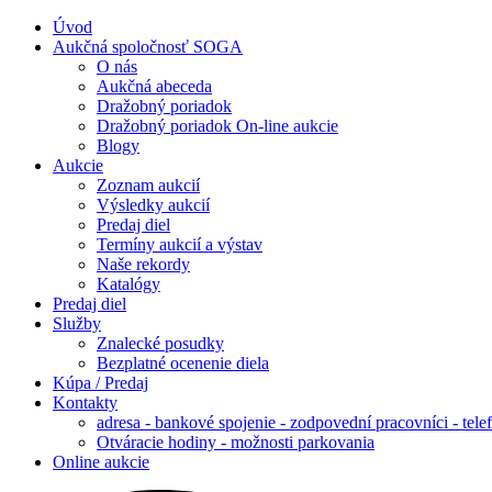
Úvod
Aukčná spoločnosť SOGA
O nás
Aukčná abeceda
Dražobný poriadok
Dražobný poriadok On-line aukcie
Blogy
Aukcie
Zoznam aukcií
Výsledky aukcií
Predaj diel
Termíny aukcií a výstav
Naše rekordy
Katalógy
Predaj diel
Služby
Znalecké posudky
Bezplatné ocenenie diela
Kúpa / Predaj
Kontakty
adresa - bankové spojenie - zodpovední pracovníci - tele
Otváracie hodiny - možnosti parkovania
Online aukcie