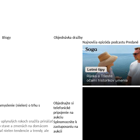
Blogy
Objednávka dražby
Najnovšia epizóda podcastu Predané
Objednajte si
myslenie (nielen) o trhu s
telefonické
pripojenie na
aukciu
uplynulých rokoch snažila prinášať
Splnomocnite k
 o stave a zmenách na domácom
zastupovaniu na
 nielen tendencie a trendy, ale
aukcii