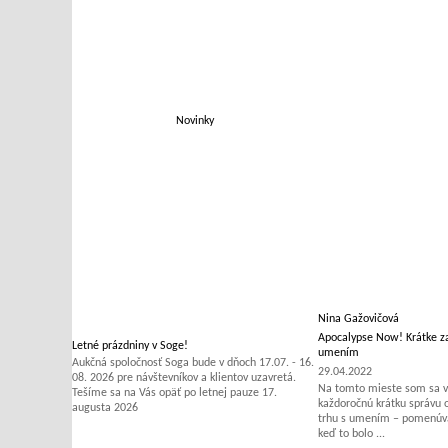
Novinky
Nina Gažovičová
Apocalypse Now! Krátke za
Letné prázdniny v Soge!
umením
Aukčná spoločnosť Soga bude v dňoch 17.07. - 16.
29.04.2022
08. 2026 pre návštevníkov a klientov uzavretá.
Na tomto mieste som sa v 
Tešíme sa na Vás opäť po letnej pauze 17.
každoročnú krátku správu
augusta 2026
trhu s umením – pomenúvať
keď to bolo ...