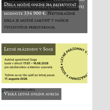
Diela možné online iba rezervovať
vydražených 72 diel (48%) v celkovej
hodnote 334 900 €.
Nevydražené
diela je možné zakúpiť v našich
výstavných priestoroch.
Letné prázdniny v Soge
Veľká letná online aukcia