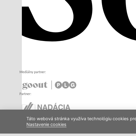
Mediálny partner:
Partner:
Táto webová stránka využíva technológiu cookies pre 
© Soga.sk |
Mapa stránok
|
Vyhľadávanie
Nastavenie cookies
Generuje
redakčný CMS systém GlobalWeb
spoločnosti
Global Services Slovak