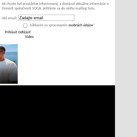
Ak chcete byť pravidelne informovaný, a dostávať aktuálne informácie o
činnosti spoločnosti SOGA, prihláste sa do nášho mailing listu.
Váš email:
Súhlasím so spracovaním
osobných údajov
*
Prihlásiť
Odhlásiť
Video