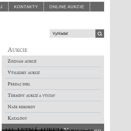
AJ
KONTAKTY
ONLINE AUKCIE
Aukcie
Zoznam aukcií
Výsledky aukcií
Predaj diel
Termíny aukcií a výstav
Naše rekordy
Katalógy
161. LETNÁ AUKCIA
Na aukcii bolo