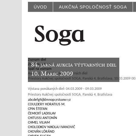
ÚVOD
AUKČNÁ SPOLOČNOSŤ SOGA
Zoznam diel
84. jarná aukcia výtvarných diel
Zoznam autorov
Späť na zoznam
10. Marec 2009
Aukcie | 84. jarná aukcia výtvarných diel
Priestory Aukčnej spoločnosti SOGA, Panská 4, Bratislava, 10.03.2009 00
Výstava ponúkaných diel: 04.03.2009 - 09.03.2009
Priestory Aukčnej spoločnosti SOGA, Panská 4, Bratislava
a
b
c
d
e
f
g
h
i
j
k
l
m
n
o
p
q
r
s
t
u
v
w
x
y
z
COULDERY HORATIUS M.
CPIN ŠTEFAN
ČEMICKÝ LADISLAV
CHITUSSI ANTONÍN
CHMEL VILIAM
CHOLODKOV NIKOLAJ IVANOVIČ
CHOVÁN LÓRÁND