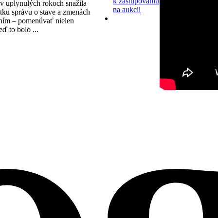
k zastupovaniu
v uplynulých rokoch snažila
na aukcii
tku správu o stave a zmenách
ním – pomenúvať nielen
eď to bolo ...