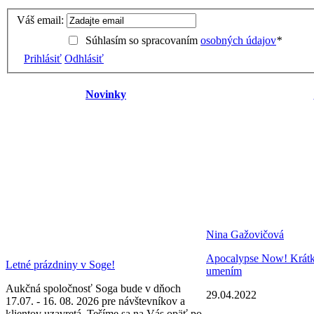
Váš email:
Súhlasím so spracovaním
osobných údajov
*
Prihlásiť
Odhlásiť
Novinky
Nina Gažovičová
Apocalypse Now! Krátke 
Letné prázdniny v Soge!
umením
Aukčná spoločnosť Soga bude v dňoch
29.04.2022
17.07. - 16. 08. 2026 pre návštevníkov a
klientov uzavretá. Tešíme sa na Vás opäť po