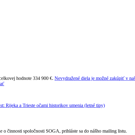
 celkovej hodnote 334 900 €.
Nevydražené diela je možné zakúpiť v naš
 o činnosti spoločnosti SOGA, prihláste sa do nášho mailing listu.