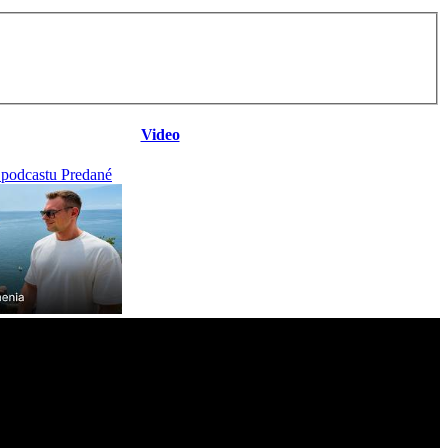
Video
 podcastu Predané