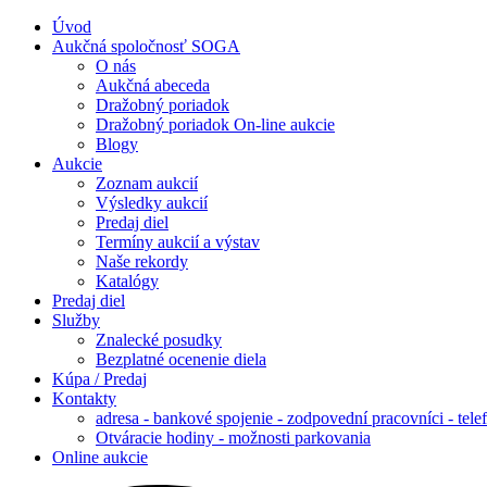
Úvod
Aukčná spoločnosť SOGA
O nás
Aukčná abeceda
Dražobný poriadok
Dražobný poriadok On-line aukcie
Blogy
Aukcie
Zoznam aukcií
Výsledky aukcií
Predaj diel
Termíny aukcií a výstav
Naše rekordy
Katalógy
Predaj diel
Služby
Znalecké posudky
Bezplatné ocenenie diela
Kúpa / Predaj
Kontakty
adresa - bankové spojenie - zodpovední pracovníci - tele
Otváracie hodiny - možnosti parkovania
Online aukcie