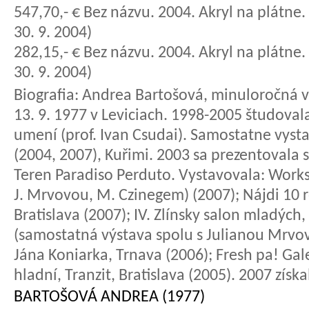
547,70,- € Bez názvu. 2004. Akryl na plátne
30. 9. 2004)
282,15,- € Bez názvu. 2004. Akryl na plátne
30. 9. 2004)
Biografia:
Andrea Bartošová, minuloročná v
13. 9. 1977 v Leviciach. 1998-2005 študova
umení (prof. Ivan Csudai). Samostatne vysta
(2004, 2007), Kuřimi. 2003 sa prezentovala
Teren Paradiso Perduto. Vystavovala: Worksh
J. Mrvovou, M. Czinegem) (2007); Nájdi 10 ro
Bratislava (2007); IV. Zlínsky salon mladých,
(samostatná výstava spolu s Julianou Mrvo
Jána Koniarka, Trnava (2006); Fresh pa! Gal
hladní, Tranzit, Bratislava (2005). 2007 zís
BARTOŠOVÁ ANDREA (1977)