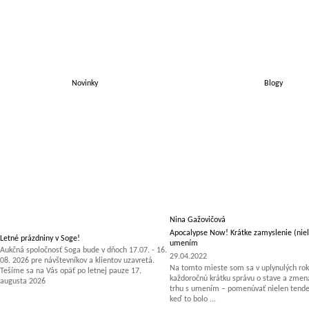
Novinky
Blogy
Nina Gažovičová
Apocalypse Now! Krátke zamyslenie (niel
Letné prázdniny v Soge!
umením
Aukčná spoločnosť Soga bude v dňoch 17.07. - 16.
29.04.2022
08. 2026 pre návštevníkov a klientov uzavretá.
Na tomto mieste som sa v uplynulých rok
Tešíme sa na Vás opäť po letnej pauze 17.
každoročnú krátku správu o stave a zm
augusta 2026
trhu s umením – pomenúvať nielen tenden
keď to bolo ...