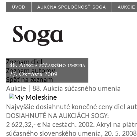
ÚVOD
AUKČNÁ SPOLOČNOSŤ SOGA
AUKCIE
Zoznam diel
88. Aukcia súčasného umenia
Zoznam autorov
27. Október 2009
Späť na zoznam
Aukcie | 88. Aukcia súčasného umenia
Najvyššie dosiahnuté konečné ceny diel aut
DOSIAHNUTÉ NA AUKCIÁCH SOGY:
2 622,32,- € Na cestách. 2002. Akryl na plát
súčasného slovenského umenia, 20. 5. 2008