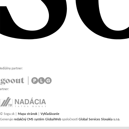
ediálny partner:
artner:
© Soga.sk |
Mapa stránok
|
Vyhľadávanie
Generuje
redakčný CMS systém GlobalWeb
spoločnosti
Global Services Slovakia s.r.o.