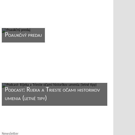
Poaukčný predaj
Podcast: Rijeka a Trieste očami historikov
umenia (letné tipy)
Newsletter