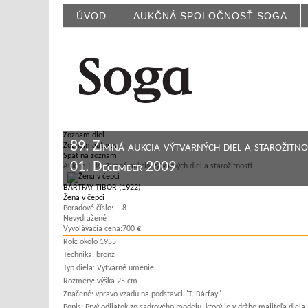
ÚVOD
AUKČNÁ SPOLOČNOSŤ SOGA
Zoznam diel
89. Zimná aukcia výtvarných diel a starožitno
Zoznam autorov
Späť na zoznam
01. December 2009
Aukcie | 89. Zimná aukcia výtvarných diel a starožitností
BÁRTFAY TIBOR (1922)
Žena v čepci
Poradové číslo:
8
Nevydražené
Vyvolávacia cena:
700 €
Rok:
okolo 1955
Technika:
bronz
Typ diela:
Výtvarné umenie
Rozmery:
výška 25 cm
Značené:
vpravo vzadu na podstavci "T. Bárfay"
Popis:
Prvý odliatok zo sadrového modelu, ktorý je v držbe majiteľa diela