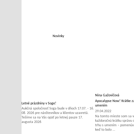
Novinky
Nina Gažovičová
Apocalypse Now! Krátke za
Letné prázdniny v Soge!
umením
Aukčná spoločnosť Soga bude v dňoch 17.07. - 16.
29.04.2022
08. 2026 pre návštevníkov a klientov uzavretá.
Na tomto mieste som sa v 
Tešíme sa na Vás opäť po letnej pauze 17.
každoročnú krátku správu
augusta 2026
trhu s umením – pomenúvať
keď to bolo ...