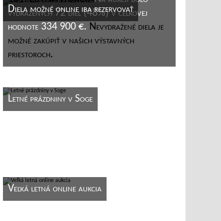
Diela možné online iba rezervovať
vydražených 72 diel (48%) v celkovej
hodnote 334 900 €.
Nevydražené diela je
možné zakúpiť v našich výstavných
priestoroch.
Letné prázdniny v Soge
Veľká letná online aukcia