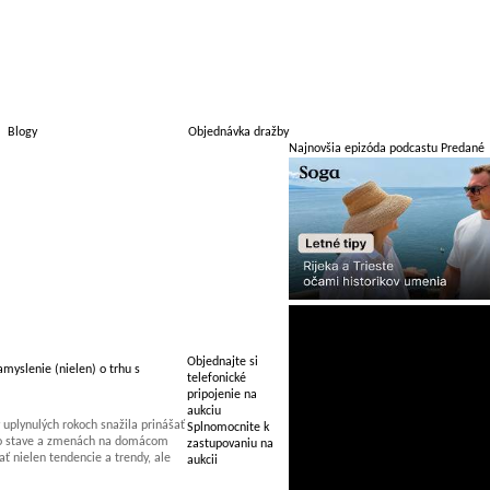
Blogy
Objednávka dražby
Najnovšia epizóda podcastu Predané
Objednajte si
myslenie (nielen) o trhu s
telefonické
pripojenie na
aukciu
uplynulých rokoch snažila prinášať
Splnomocnite k
 o stave a zmenách na domácom
zastupovaniu na
 nielen tendencie a trendy, ale
aukcii