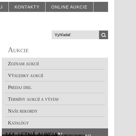
AJ
KONTAKTY
ONLINE AUKCIE
Aukcie
Zoznam aukcií
Výsledky aukcií
Predaj diel
Termíny aukcií a výstav
Naše rekordy
Katalógy
161. LETNÁ AUKCIA
Na aukcii bolo