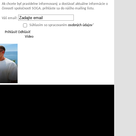
Ak chcete byť pravidelne informovaný, a dostávať aktuálne informácie o
činnosti spoločnosti SOGA, prihláste sa do nášho mailing listu.
Váš email:
Súhlasím so spracovaním
osobných údajov
*
Prihlásiť
Odhlásiť
Video