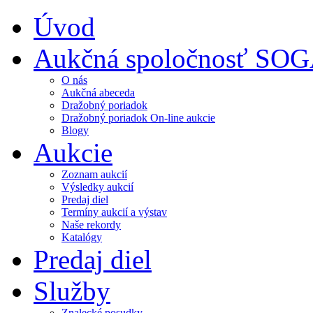
Úvod
Aukčná spoločnosť SO
O nás
Aukčná abeceda
Dražobný poriadok
Dražobný poriadok On-line aukcie
Blogy
Aukcie
Zoznam aukcií
Výsledky aukcií
Predaj diel
Termíny aukcií a výstav
Naše rekordy
Katalógy
Predaj diel
Služby
Znalecké posudky