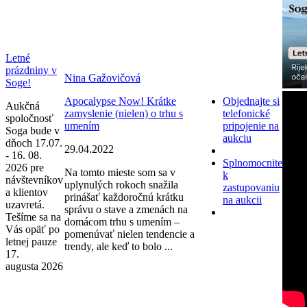
Letné
prázdniny v
Nina Gažovičová
Soge!
Apocalypse Now! Krátke
Objednajte si
Aukčná
zamyslenie (nielen) o trhu s
telefonické
spoločnosť
umením
pripojenie na
Soga bude v
aukciu
dňoch 17.07.
29.04.2022
- 16. 08.
Splnomocnite
2026 pre
Na tomto mieste som sa v
k
návštevníkov
uplynulých rokoch snažila
zastupovaniu
a klientov
prinášať každoročnú krátku
na aukcii
uzavretá.
správu o stave a zmenách na
Tešíme sa na
domácom trhu s umením –
Vás opäť po
pomenúvať nielen tendencie a
letnej pauze
trendy, ale keď to bolo ...
17.
augusta 2026