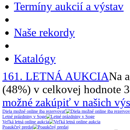
Termíny aukcií a výstav
Naše rekordy
Katalógy
161. LETNÁ AUKCIA
Na a
(48%) v celkovej hodnote 
možné zakúpiť v našich výs
Diela možné online iba rezervovať
Letné prázdniny v Soge
Veľká letná online aukcia
Poaukčný predaj