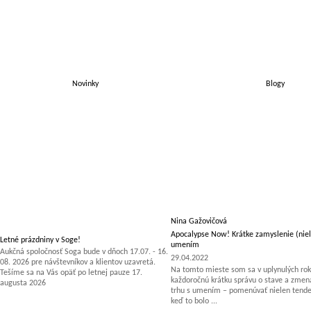
Novinky
Blogy
Nina Gažovičová
Apocalypse Now! Krátke zamyslenie (niel
Letné prázdniny v Soge!
umením
Aukčná spoločnosť Soga bude v dňoch 17.07. - 16.
29.04.2022
08. 2026 pre návštevníkov a klientov uzavretá.
Na tomto mieste som sa v uplynulých rok
Tešíme sa na Vás opäť po letnej pauze 17.
každoročnú krátku správu o stave a zm
augusta 2026
trhu s umením – pomenúvať nielen tenden
keď to bolo ...