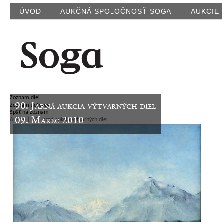
ÚVOD
AUKČNÁ SPOLOČNOSŤ SOGA
AUKCIE
Zoznam diel
90. Jarná aukcia výtvarných diel
Zoznam autorov
Späť na zoznam
09. Marec 2010
Aukcie | 90. Jarná aukcia výtvarných diel