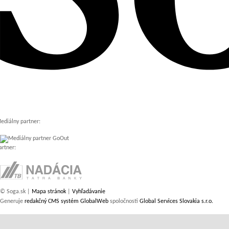
ediálny partner:
artner:
© Soga.sk |
Mapa stránok
|
Vyhľadávanie
Generuje
redakčný CMS systém GlobalWeb
spoločnosti
Global Services Slovakia s.r.o.