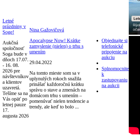
Letné
prázdniny v
Nina Gažovičová
Soge!
Apocalypse Now! Krátke
Objednajte si
Aukčná
zamyslenie (nielen) o trhu s
telefonické
spoločnosť
umením
pripojenie na
Soga bude v
aukciu
dňoch 17.07.
29.04.2022
- 16. 08.
Splnomocnite
2026 pre
Na tomto mieste som sa v
k
návštevníkov
uplynulých rokoch snažila
zastupovaniu
a klientov
prinášať každoročnú krátku
na aukcii
uzavretá.
správu o stave a zmenách na
Tešíme sa na
domácom trhu s umením –
Vás opäť po
pomenúvať nielen tendencie a
letnej pauze
trendy, ale keď to bolo ...
17.
augusta 2026