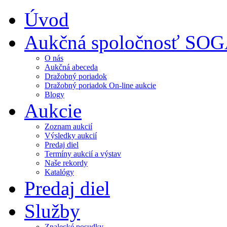
Úvod
Aukčná spoločnosť SO
O nás
Aukčná abeceda
Dražobný poriadok
Dražobný poriadok On-line aukcie
Blogy
Aukcie
Zoznam aukcií
Výsledky aukcií
Predaj diel
Termíny aukcií a výstav
Naše rekordy
Katalógy
Predaj diel
Služby
Znalecké posudky