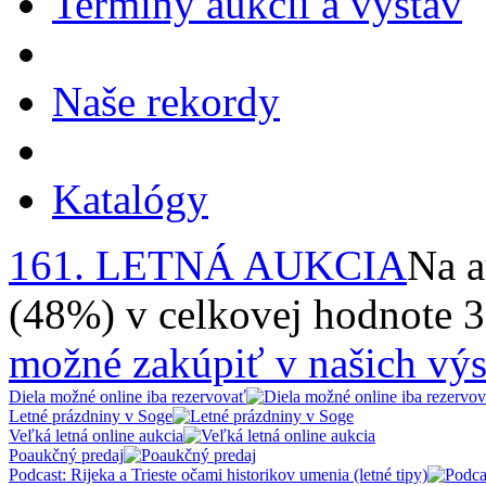
Termíny aukcií a výstav
Naše rekordy
Katalógy
161. LETNÁ AUKCIA
Na a
(48%) v celkovej hodnote 
možné zakúpiť v našich výs
Diela možné online iba rezervovať
Letné prázdniny v Soge
Veľká letná online aukcia
Poaukčný predaj
Podcast: Rijeka a Trieste očami historikov umenia (letné tipy)