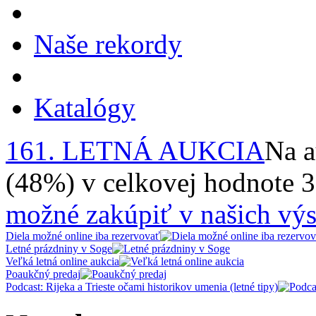
Naše rekordy
Katalógy
161. LETNÁ AUKCIA
Na a
(48%) v celkovej hodnote 
možné zakúpiť v našich výs
Diela možné online iba rezervovať
Letné prázdniny v Soge
Veľká letná online aukcia
Poaukčný predaj
Podcast: Rijeka a Trieste očami historikov umenia (letné tipy)