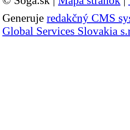
© Soga.sk |
Mapa stránok
|
Generuje
redakčný CMS sy
Global Services Slovakia s.r