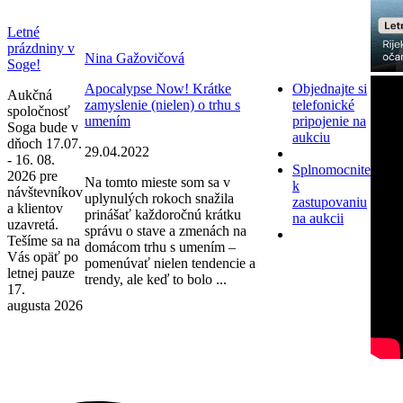
Letné
prázdniny v
Nina Gažovičová
Soge!
Apocalypse Now! Krátke
Objednajte si
Aukčná
zamyslenie (nielen) o trhu s
telefonické
spoločnosť
umením
pripojenie na
Soga bude v
aukciu
dňoch 17.07.
29.04.2022
- 16. 08.
Splnomocnite
2026 pre
Na tomto mieste som sa v
k
návštevníkov
uplynulých rokoch snažila
zastupovaniu
a klientov
prinášať každoročnú krátku
na aukcii
uzavretá.
správu o stave a zmenách na
Tešíme sa na
domácom trhu s umením –
Vás opäť po
pomenúvať nielen tendencie a
letnej pauze
trendy, ale keď to bolo ...
17.
augusta 2026