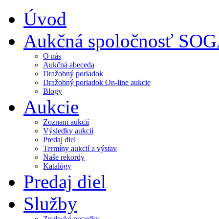
Úvod
Aukčná spoločnosť SO
O nás
Aukčná abeceda
Dražobný poriadok
Dražobný poriadok On-line aukcie
Blogy
Aukcie
Zoznam aukcií
Výsledky aukcií
Predaj diel
Termíny aukcií a výstav
Naše rekordy
Katalógy
Predaj diel
Služby
Znalecké posudky