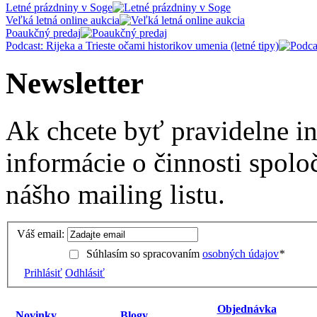
Letné prázdniny v Soge
Veľká letná online aukcia
Poaukčný predaj
Podcast: Rijeka a Trieste očami historikov umenia (letné tipy)
Newsletter
Ak chcete byť pravidelne i
informácie o činnosti spolo
nášho mailing listu.
Váš email:
Súhlasím so spracovaním
osobných údajov
*
Prihlásiť
Odhlásiť
Objednávka
Novinky
Blogy