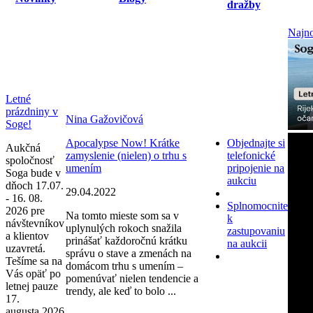
dražby
Najno
Letné
prázdniny v
Nina Gažovičová
Soge!
Apocalypse Now! Krátke
Objednajte si
Aukčná
zamyslenie (nielen) o trhu s
telefonické
spoločnosť
umením
pripojenie na
Soga bude v
aukciu
dňoch 17.07.
29.04.2022
- 16. 08.
Splnomocnite
2026 pre
Na tomto mieste som sa v
k
návštevníkov
uplynulých rokoch snažila
zastupovaniu
a klientov
prinášať každoročnú krátku
na aukcii
uzavretá.
správu o stave a zmenách na
Tešíme sa na
domácom trhu s umením –
Vás opäť po
pomenúvať nielen tendencie a
letnej pauze
trendy, ale keď to bolo ...
17.
augusta 2026