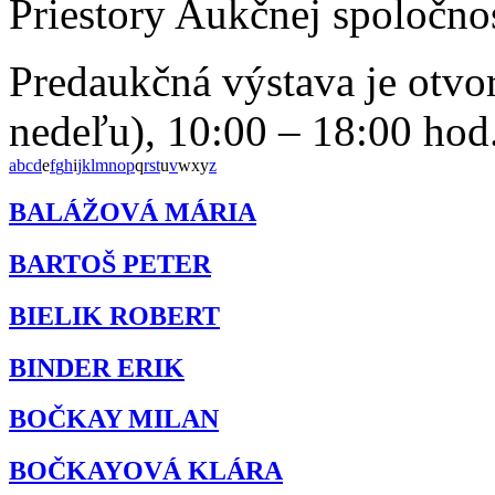
Priestory Aukčnej spoločno
Predaukčná výstava je otvor
nedeľu), 10:00 – 18:00 hod
a
b
c
d
e
f
g
h
i
j
k
l
m
n
o
p
q
r
s
t
u
v
w
x
y
z
BALÁŽOVÁ MÁRIA
BARTOŠ PETER
BIELIK ROBERT
BINDER ERIK
BOČKAY MILAN
BOČKAYOVÁ KLÁRA