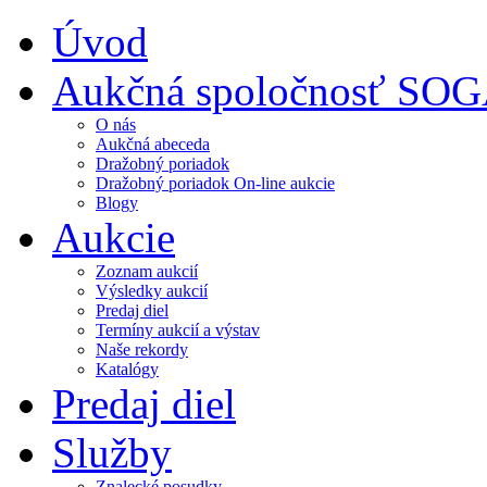
Úvod
Aukčná spoločnosť SO
O nás
Aukčná abeceda
Dražobný poriadok
Dražobný poriadok On-line aukcie
Blogy
Aukcie
Zoznam aukcií
Výsledky aukcií
Predaj diel
Termíny aukcií a výstav
Naše rekordy
Katalógy
Predaj diel
Služby
Znalecké posudky