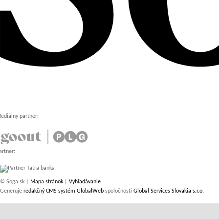
ediálny partner:
artner:
© Soga.sk |
Mapa stránok
|
Vyhľadávanie
Generuje
redakčný CMS systém GlobalWeb
spoločnosti
Global Services Slovakia s.r.o.