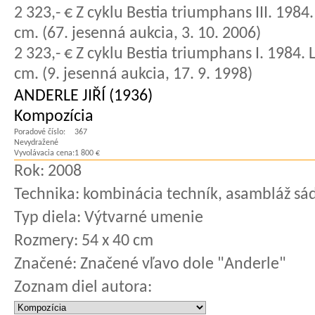
2 323,- € Z cyklu Bestia triumphans III. 1984.
cm. (67. jesenná aukcia, 3. 10. 2006)
2 323,- € Z cyklu Bestia triumphans I. 1984. 
cm. (9. jesenná aukcia, 17. 9. 1998)
ANDERLE JIŘÍ (1936)
Kompozícia
Poradové číslo:
367
Nevydražené
Vyvolávacia cena:
1 800 €
Rok:
2008
Technika:
kombinácia techník, asambláž sá
Typ diela:
Výtvarné umenie
Rozmery:
54 x 40 cm
Značené:
Značené vľavo dole "Anderle"
Zoznam diel autora: