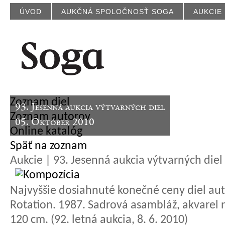
ÚVOD
AUKČNÁ SPOLOČNOSŤ SOGA
AUKCIE
Zoznam diel
93. Jesenná aukcia výtvarných diel
Zoznam autorov
05. Október 2010
Online katalóg
Späť na zoznam
Aukcie | 93. Jesenná aukcia výtvarných diel
Najvyššie dosiahnuté konečné ceny diel aut
Rotation. 1987. Sadrová asambláž, akvarel 
120 cm. (92. letná aukcia, 8. 6. 2010)