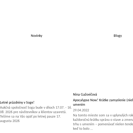
Novinky
Blogy
Nina Gažovičová
Apocalypse Now! Krátke zamyslenie (niel
Letné prázdniny v Soge!
umením
Aukčná spoločnosť Soga bude v dňoch 17.07. - 16.
29.04.2022
08. 2026 pre návštevníkov a klientov uzavretá.
Na tomto mieste som sa v uplynulých rok
Tešíme sa na Vás opäť po letnej pauze 17.
každoročnú krátku správu o stave a zm
augusta 2026
trhu s umením – pomenúvať nielen tenden
keď to bolo ...