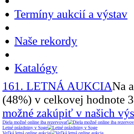
Termíny aukcií a výstav
Naše rekordy
Katalógy
161. LETNÁ AUKCIA
Na a
(48%) v celkovej hodnote 
možné zakúpiť v našich výs
Diela možné online iba rezervovať
Letné prázdniny v Soge
Veľká letná online aukcia