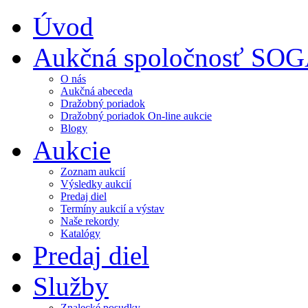
Úvod
Aukčná spoločnosť SO
O nás
Aukčná abeceda
Dražobný poriadok
Dražobný poriadok On-line aukcie
Blogy
Aukcie
Zoznam aukcií
Výsledky aukcií
Predaj diel
Termíny aukcií a výstav
Naše rekordy
Katalógy
Predaj diel
Služby
Znalecké posudky