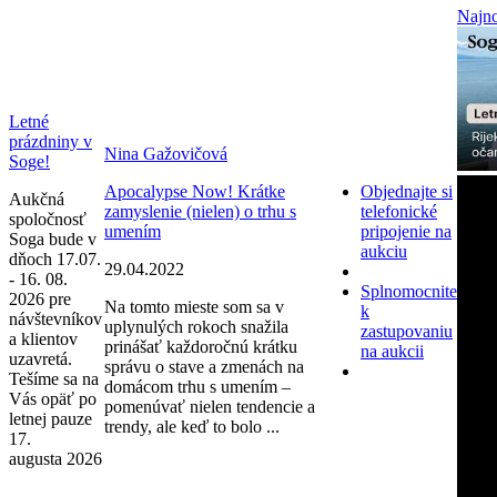
Najno
Letné
prázdniny v
Nina Gažovičová
Soge!
Apocalypse Now! Krátke
Objednajte si
Aukčná
zamyslenie (nielen) o trhu s
telefonické
spoločnosť
umením
pripojenie na
Soga bude v
aukciu
dňoch 17.07.
29.04.2022
- 16. 08.
Splnomocnite
2026 pre
Na tomto mieste som sa v
k
návštevníkov
uplynulých rokoch snažila
zastupovaniu
a klientov
prinášať každoročnú krátku
na aukcii
uzavretá.
správu o stave a zmenách na
Tešíme sa na
domácom trhu s umením –
Vás opäť po
pomenúvať nielen tendencie a
letnej pauze
trendy, ale keď to bolo ...
17.
augusta 2026