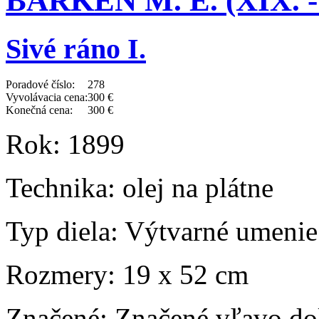
BARKEN M. E. (XIX. -
Sivé ráno I.
Poradové číslo:
278
Vyvolávacia cena:
300 €
Konečná cena:
300 €
Rok:
1899
Technika:
olej na plátne
Typ diela:
Výtvarné umenie
Rozmery:
19 x 52 cm
Značené:
Značené vľavo dol