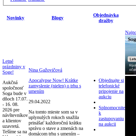
Objednávka
Novinky
Blogy
dražby
Najno
Letné
prázdniny v
Nina Gažovičová
Soge!
Apocalypse Now! Krátke
Objednajte si
Aukčná
zamyslenie (nielen) o trhu s
telefonické
spoločnosť
umením
pripojenie na
Soga bude v
aukciu
dňoch 17.07.
29.04.2022
- 16. 08.
Splnomocnite
2026 pre
Na tomto mieste som sa v
k
návštevníkov
uplynulých rokoch snažila
zastupovaniu
a klientov
prinášať každoročnú krátku
na aukcii
uzavretá.
správu o stave a zmenách na
Tešíme sa na
domácom trhu s umením –