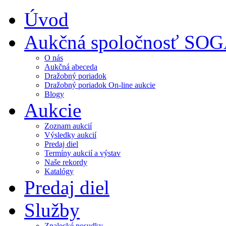
Úvod
Aukčná spoločnosť SO
O nás
Aukčná abeceda
Dražobný poriadok
Dražobný poriadok On-line aukcie
Blogy
Aukcie
Zoznam aukcií
Výsledky aukcií
Predaj diel
Termíny aukcií a výstav
Naše rekordy
Katalógy
Predaj diel
Služby
Znalecké posudky