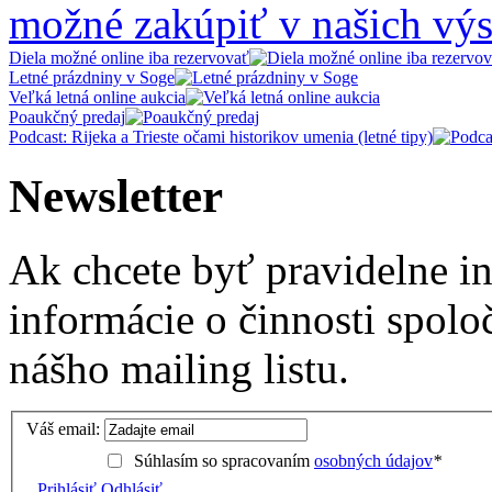
možné zakúpiť v našich výs
Diela možné online iba rezervovať
Letné prázdniny v Soge
Veľká letná online aukcia
Poaukčný predaj
Podcast: Rijeka a Trieste očami historikov umenia (letné tipy)
Newsletter
Ak chcete byť pravidelne i
informácie o činnosti spolo
nášho mailing listu.
Váš email:
Súhlasím so spracovaním
osobných údajov
*
Prihlásiť
Odhlásiť