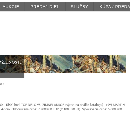
AUKCIE
PREDAJ DIEL
SLUŽBY
KÚPA / PRED
ožitností
:00
:00 - 18:00 hod. TOP DIELO 95. ZIMNEJ AUKCIE (výrez, na obálke katalógu) - (99) MARTIN
x 47 cm. Odporúčaná cena: 70 000,00 EUR (2 108 820 SK); Vyvolávacia cena: 59 000,00