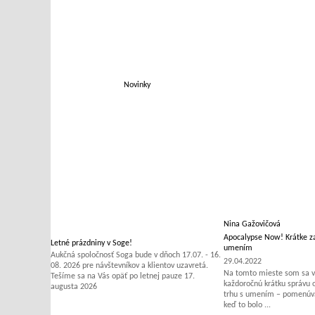
Novinky
Nina Gažovičová
Apocalypse Now! Krátke za
Letné prázdniny v Soge!
umením
Aukčná spoločnosť Soga bude v dňoch 17.07. - 16.
29.04.2022
08. 2026 pre návštevníkov a klientov uzavretá.
Na tomto mieste som sa v 
Tešíme sa na Vás opäť po letnej pauze 17.
každoročnú krátku správu
augusta 2026
trhu s umením – pomenúvať
keď to bolo ...