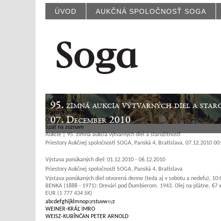
ÚVOD
AUKČNÁ SPOLOČNOSŤ SOGA
95. zimná aukcia výtvarných diel a star
Zoznam diel
Zoznam autorov
07. December 2010
Online katalóg
Späť na zoznam
Aukcie | 95. zimná aukcia výtvarných diel a starožitností
Priestory Aukčnej spoločnosti SOGA, Panská 4, Bratislava, 07.12.2010 00
Výstava ponúkaných diel: 01.12.2010 - 06.12.2010
Priestory Aukčnej spoločnosti SOGA, Panská 4, Bratislava
Výstava ponúkaných diel otvorená denne (teda aj v sobotu a nedeľu), 10
BENKA (1888 - 1971): Drevári pod Ďumbierom. 1943. Olej na plátne, 67 
EUR (1 777 434 SK)
a
b
c
d
e
f
g
h
i
j
k
l
m
n
o
p
q
r
s
t
u
v
w
x
y
z
WEINER-KRÁĽ IMRO
WEISZ-KUBÍNČAN PETER ARNOLD