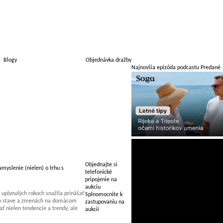
Blogy
Objednávka dražby
Najnovšia epizóda podcastu Predané
Objednajte si
myslenie (nielen) o trhu s
telefonické
pripojenie na
aukciu
uplynulých rokoch snažila prinášať
Splnomocnite k
 o stave a zmenách na domácom
zastupovaniu na
 nielen tendencie a trendy, ale
aukcii