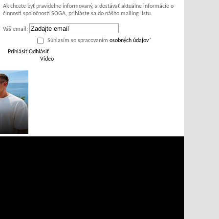
Ak chcete byť pravidelne informovaný, a dostávať aktuálne informácie o
činnosti spoločnosti SOGA, prihláste sa do nášho mailing listu.
Váš email:
Súhlasím so spracovaním
osobných údajov
*
Prihlásiť
Odhlásiť
Video