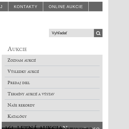
AJ
KONTAKTY
ONLINE AUKCIE
Aukcie
Zoznam aukcií
Výsledky aukcií
Predaj diel
Termíny aukcií a výstav
Naše rekordy
Katalógy
161. LETNÁ AUKCIA
Na aukcii bolo