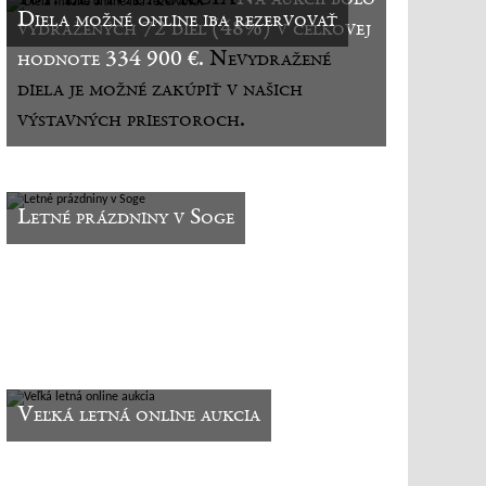
Diela možné online iba rezervovať
vydražených 72 diel (48%) v celkovej
hodnote 334 900 €.
Nevydražené
diela je možné zakúpiť v našich
výstavných priestoroch.
Letné prázdniny v Soge
Veľká letná online aukcia