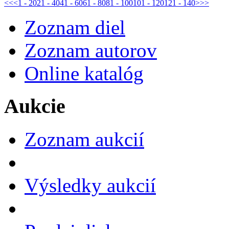
<<
<
1 - 20
21 - 40
41 - 60
61 - 80
81 - 100
101 - 120
121 - 140
>
>>
Zoznam diel
Zoznam autorov
Online katalóg
Aukcie
Zoznam aukcií
Výsledky aukcií