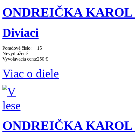
ONDREIČKA KAROL (1
Diviaci
Poradové číslo:
15
Nevydražené
Vyvolávacia cena:
250 €
Viac o diele
ONDREIČKA KAROL (1