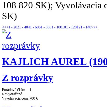
108 820 SK); Vyvolávacia 
SK)
<<
<
1 - 20
21 - 40
41 - 60
61 - 80
81 - 100
101 - 120
121 - 140
>
>>
KAJLICH AUREL (1901
Z rozprávky
Poradové číslo:
1
Nevydražené
Vyvolávacia cena:
700 €