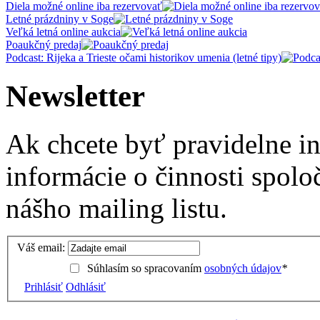
Diela možné online iba rezervovať
Letné prázdniny v Soge
Veľká letná online aukcia
Poaukčný predaj
Podcast: Rijeka a Trieste očami historikov umenia (letné tipy)
Newsletter
Ak chcete byť pravidelne i
informácie o činnosti spolo
nášho mailing listu.
Váš email:
Súhlasím so spracovaním
osobných údajov
*
Prihlásiť
Odhlásiť