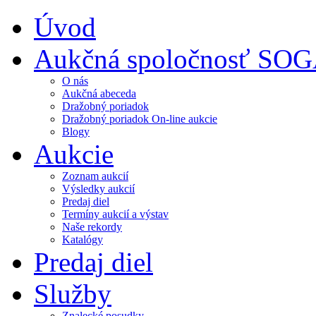
Úvod
Aukčná spoločnosť SO
O nás
Aukčná abeceda
Dražobný poriadok
Dražobný poriadok On-line aukcie
Blogy
Aukcie
Zoznam aukcií
Výsledky aukcií
Predaj diel
Termíny aukcií a výstav
Naše rekordy
Katalógy
Predaj diel
Služby
Znalecké posudky