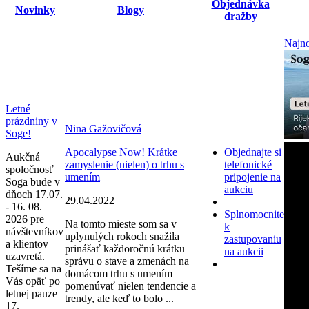
Objednávka
Novinky
Blogy
dražby
Najno
Letné
prázdniny v
Nina Gažovičová
Soge!
Apocalypse Now! Krátke
Objednajte si
Aukčná
zamyslenie (nielen) o trhu s
telefonické
spoločnosť
umením
pripojenie na
Soga bude v
aukciu
dňoch 17.07.
29.04.2022
- 16. 08.
Splnomocnite
2026 pre
Na tomto mieste som sa v
k
návštevníkov
uplynulých rokoch snažila
zastupovaniu
a klientov
prinášať každoročnú krátku
na aukcii
uzavretá.
správu o stave a zmenách na
Tešíme sa na
domácom trhu s umením –
Vás opäť po
pomenúvať nielen tendencie a
letnej pauze
trendy, ale keď to bolo ...
17.