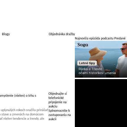
Blogy
Objednávka dražby
Najnovšia epizóda podcastu Predané
Objednajte si
myslenie (nielen) o trhu s
telefonické
pripojenie na
aukciu
uplynulých rokoch snažila prinášať
Splnomocnite k
 o stave a zmenách na domácom
zastupovaniu na
 nielen tendencie a trendy, ale
aukcii