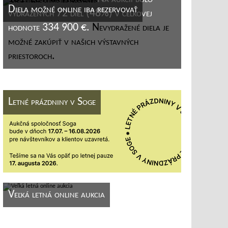
Diela možné online iba rezervovať
vydražených 72 diel (48%) v celkovej
hodnote 334 900 €.
Nevydražené diela je
možné zakúpiť v našich výstavných
priestoroch.
Letné prázdniny v Soge
Veľká letná online aukcia