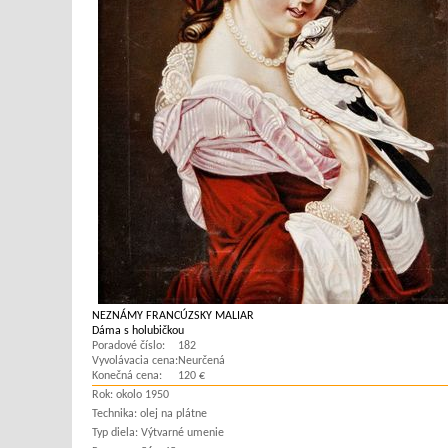
NEZNÁMY FRANCÚZSKY MALIAR
Dáma s holubičkou
Poradové číslo:
182
Vyvolávacia cena:
Neurčená
Konečná cena:
120 €
Rok:
okolo 1950
Technika:
olej na plátne
Typ diela:
Výtvarné umenie