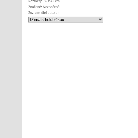
Rozmery:
56 x 45 cm
Značené:
Neznačené
Zoznam diel autora: