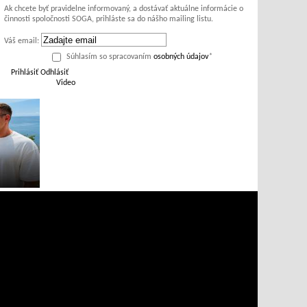
Ak chcete byť pravidelne informovaný, a dostávať aktuálne informácie o
činnosti spoločnosti SOGA, prihláste sa do nášho mailing listu.
Váš email:
Súhlasím so spracovaním
osobných údajov
*
Prihlásiť
Odhlásiť
Video