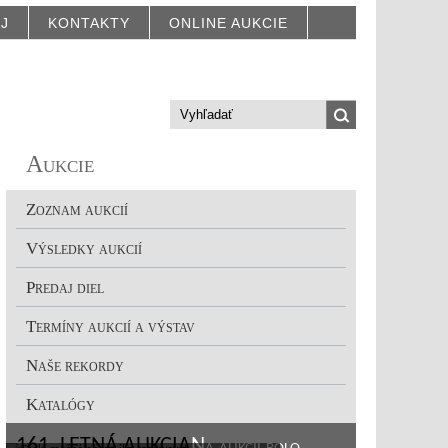
AJ
KONTAKTY
ONLINE AUKCIE
Aukcie
Zoznam aukcií
Výsledky aukcií
Predaj diel
Termíny aukcií a výstav
Naše rekordy
Katalógy
161. LETNÁ AUKCIA
Na aukcii bolo