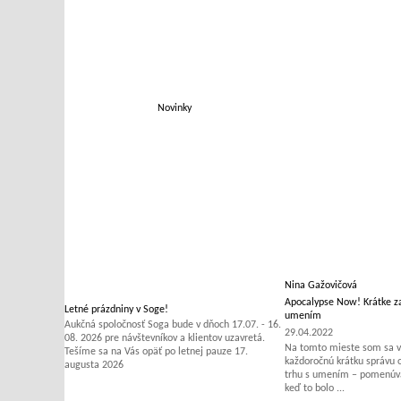
Novinky
Nina Gažovičová
Apocalypse Now! Krátke za
Letné prázdniny v Soge!
umením
Aukčná spoločnosť Soga bude v dňoch 17.07. - 16.
29.04.2022
08. 2026 pre návštevníkov a klientov uzavretá.
Na tomto mieste som sa v 
Tešíme sa na Vás opäť po letnej pauze 17.
každoročnú krátku správu
augusta 2026
trhu s umením – pomenúvať
keď to bolo ...