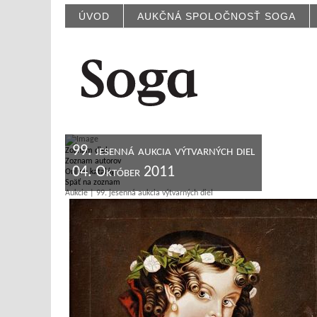
ÚVOD
AUKČNÁ SPOLOČNOSŤ SOGA
99. jesenná aukcia výtvarných diel
Zoznam diel
Zoznam autorov
04. Október 2011
Online katalóg
Späť na zoznam
Aukcie | 99. jesenná aukcia výtvarných diel