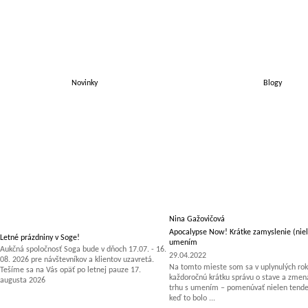
Novinky
Blogy
Nina Gažovičová
Apocalypse Now! Krátke zamyslenie (niel
Letné prázdniny v Soge!
umením
Aukčná spoločnosť Soga bude v dňoch 17.07. - 16.
29.04.2022
08. 2026 pre návštevníkov a klientov uzavretá.
Na tomto mieste som sa v uplynulých rok
Tešíme sa na Vás opäť po letnej pauze 17.
každoročnú krátku správu o stave a zm
augusta 2026
trhu s umením – pomenúvať nielen tenden
keď to bolo ...