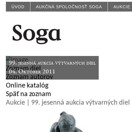
ÚVOD
AUKČNÁ SPOLOČNOSŤ SOGA
AUKCIE
99. jesenná aukcia výtvarných diel
Zoznam diel
04. Október 2011
Zoznam autorov
Online katalóg
Späť na zoznam
Aukcie | 99. jesenná aukcia výtvarných diel