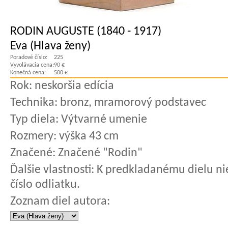
RODIN AUGUSTE (1840 - 1917)
Eva (Hlava ženy)
Poradové číslo:
225
Vyvolávacia cena:
90 €
Konečná cena:
500 €
Rok:
neskoršia edícia
Technika:
bronz, mramorový podstavec
Typ diela:
Výtvarné umenie
Rozmery:
výška 43 cm
Značené:
Značené "Rodin"
Ďalšie vlastnosti:
K predkladanému dielu nie
číslo odliatku.
Zoznam diel autora: