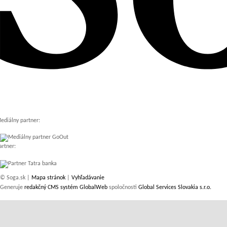
ediálny partner:
artner:
© Soga.sk |
Mapa stránok
|
Vyhľadávanie
Generuje
redakčný CMS systém GlobalWeb
spoločnosti
Global Services Slovakia s.r.o.