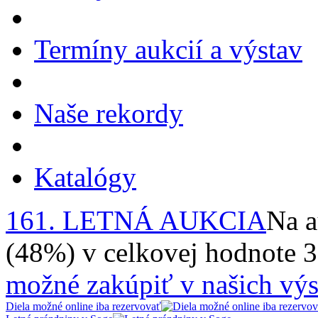
Termíny aukcií a výstav
Naše rekordy
Katalógy
161. LETNÁ AUKCIA
Na a
(48%) v celkovej hodnote 
možné zakúpiť v našich výs
Diela možné online iba rezervovať