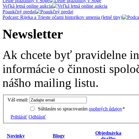
Letné prázdniny v Soge
Veľká letná online aukcia
Poaukčný predaj
Podcast: Rijeka a Trieste očami historikov umenia (letné tipy)
Newsletter
Ak chcete byť pravidelne i
informácie o činnosti spolo
nášho mailing listu.
Váš email:
Súhlasím so spracovaním
osobných údajov
*
Prihlásiť
Odhlásiť
Objednávka
Novinky
Blogy
dražby