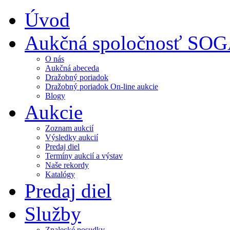
Úvod
Aukčná spoločnosť SO
O nás
Aukčná abeceda
Dražobný poriadok
Dražobný poriadok On-line aukcie
Blogy
Aukcie
Zoznam aukcií
Výsledky aukcií
Predaj diel
Termíny aukcií a výstav
Naše rekordy
Katalógy
Predaj diel
Služby
Znalecké posudky