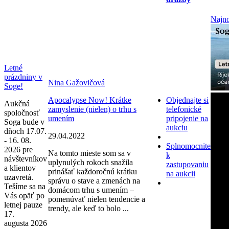
Najno
Letné
prázdniny v
Nina Gažovičová
Soge!
Apocalypse Now! Krátke
Objednajte si
Aukčná
zamyslenie (nielen) o trhu s
telefonické
spoločnosť
umením
pripojenie na
Soga bude v
aukciu
dňoch 17.07.
29.04.2022
- 16. 08.
Splnomocnite
2026 pre
Na tomto mieste som sa v
k
návštevníkov
uplynulých rokoch snažila
zastupovaniu
a klientov
prinášať každoročnú krátku
na aukcii
uzavretá.
správu o stave a zmenách na
Tešíme sa na
domácom trhu s umením –
Vás opäť po
pomenúvať nielen tendencie a
letnej pauze
trendy, ale keď to bolo ...
17.
augusta 2026