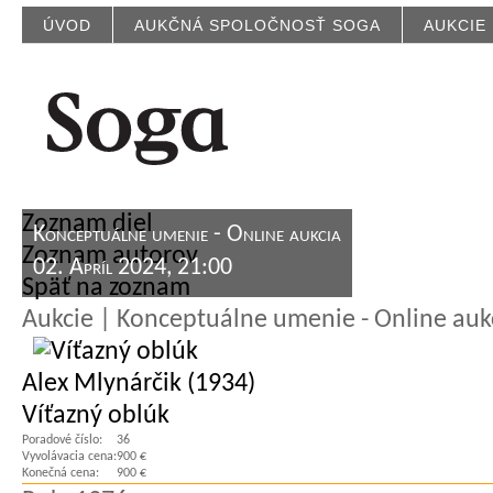
ÚVOD
AUKČNÁ SPOLOČNOSŤ SOGA
AUKCIE
Zoznam diel
Konceptuálne umenie - Online aukcia
Zoznam autorov
02. Apríl 2024, 21:00
Späť na zoznam
Aukcie | Konceptuálne umenie - Online auk
Alex Mlynárčik (1934)
Víťazný oblúk
Poradové číslo:
36
Vyvolávacia cena:
900 €
Konečná cena:
900 €