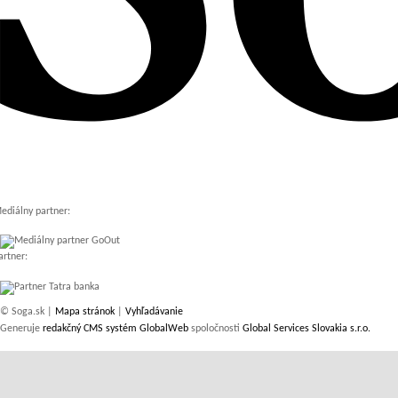
ediálny partner:
artner:
© Soga.sk |
Mapa stránok
|
Vyhľadávanie
Generuje
redakčný CMS systém GlobalWeb
spoločnosti
Global Services Slovakia s.r.o.