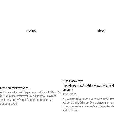
Novinky
Blogy
Nina Gažovičová
Apocalypse Now! Krátke zamyslenie (niel
Letné prázdniny v Soge!
umením
Aukčná spoločnosť Soga bude v dňoch 17.07. - 16.
29.04.2022
08. 2026 pre návštevníkov a klientov uzavretá.
Na tomto mieste som sa v uplynulých rok
Tešíme sa na Vás opäť po letnej pauze 17.
každoročnú krátku správu o stave a zm
augusta 2026
trhu s umením – pomenúvať nielen tenden
keď to bolo ...