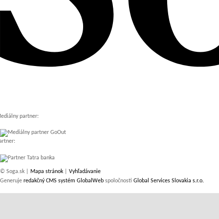
ediálny partner:
artner:
© Soga.sk |
Mapa stránok
|
Vyhľadávanie
Generuje
redakčný CMS systém GlobalWeb
spoločnosti
Global Services Slovakia s.r.o.