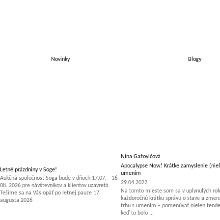
Novinky
Blogy
Nina Gažovičová
Apocalypse Now! Krátke zamyslenie (niel
Letné prázdniny v Soge!
umením
Aukčná spoločnosť Soga bude v dňoch 17.07. - 16.
29.04.2022
08. 2026 pre návštevníkov a klientov uzavretá.
Na tomto mieste som sa v uplynulých rok
Tešíme sa na Vás opäť po letnej pauze 17.
každoročnú krátku správu o stave a zm
augusta 2026
trhu s umením – pomenúvať nielen tenden
keď to bolo ...