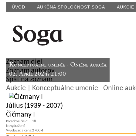
ÚVOD
AUKČNÁ SPOLOČNOSŤ SOGA
AUKCIE
Zoznam diel
Konceptuálne umenie - Online aukcia
Zoznam autorov
02. Apríl 2024, 21:00
Späť na zoznam
Aukcie | Konceptuálne umenie - Online auk
Július (1939 - 2007)
Čičmany I
Poradové číslo:
18
Nevydražené
Vyvolávacia cena:
2 400 €