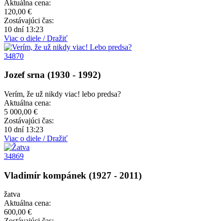
Aktuálna cena:
120,00 €
Zostávajúci čas:
10 dní 13:23
Viac o diele / Dražiť
34870
Jozef srna (1930 - 1992)
Verím, že už nikdy viac! lebo predsa?
Aktuálna cena:
5 000,00 €
Zostávajúci čas:
10 dní 13:23
Viac o diele / Dražiť
34869
Vladimír kompánek (1927 - 2011)
žatva
Aktuálna cena:
600,00 €
Zostávajúci čas: