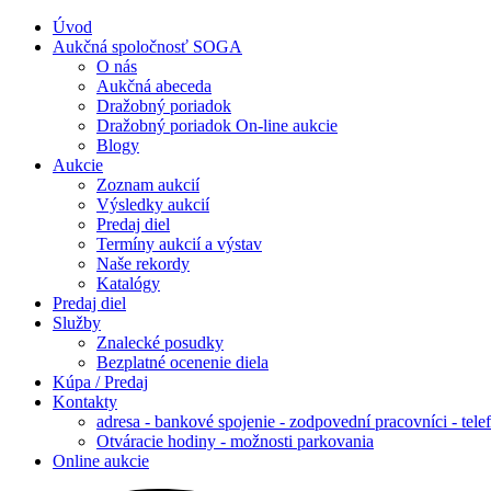
Úvod
Aukčná spoločnosť SOGA
O nás
Aukčná abeceda
Dražobný poriadok
Dražobný poriadok On-line aukcie
Blogy
Aukcie
Zoznam aukcií
Výsledky aukcií
Predaj diel
Termíny aukcií a výstav
Naše rekordy
Katalógy
Predaj diel
Služby
Znalecké posudky
Bezplatné ocenenie diela
Kúpa / Predaj
Kontakty
adresa - bankové spojenie - zodpovední pracovníci - tele
Otváracie hodiny - možnosti parkovania
Online aukcie