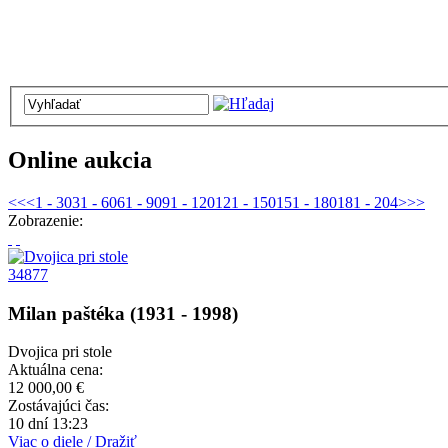
Online aukcia
<<
<
1 - 30
31 - 60
61 - 90
91 - 120
121 - 150
151 - 180
181 - 204
>
>>
Zobrazenie:
34877
Milan paštéka (1931 - 1998)
Dvojica pri stole
Aktuálna cena:
12 000,00 €
Zostávajúci čas:
10 dní 13:23
Viac o diele / Dražiť