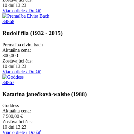
10 dní 13:23
Viac o diele / Dražiť
34868
Rudolf fila (1932 - 2015)
Premaľba elvira bach
Aktuálna cena:
300,00 €
Zostávajúci čas:
10 dní 13:23
Viac o diele / Dražiť
34867
Katarína janečková-walshe (1988)
Goddess
Aktuálna cena:
7 500,00 €
Zostávajúci čas:
10 dní 13:23
Viac o diele / Dražiť