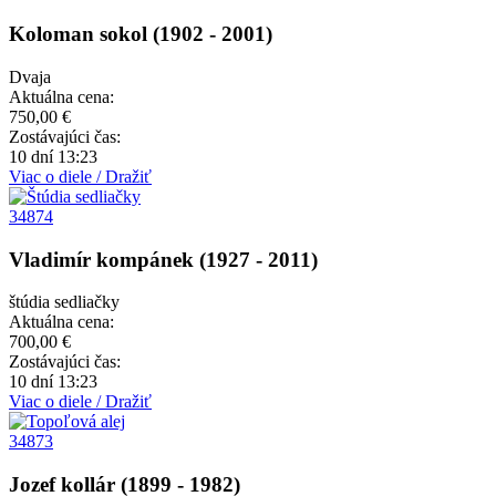
Koloman sokol (1902 - 2001)
Dvaja
Aktuálna cena:
750,00 €
Zostávajúci čas:
10 dní 13:23
Viac o diele / Dražiť
34874
Vladimír kompánek (1927 - 2011)
štúdia sedliačky
Aktuálna cena:
700,00 €
Zostávajúci čas:
10 dní 13:23
Viac o diele / Dražiť
34873
Jozef kollár (1899 - 1982)