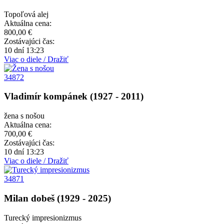
Topoľová alej
Aktuálna cena:
800,00 €
Zostávajúci čas:
10 dní 13:23
Viac o diele / Dražiť
34872
Vladimír kompánek (1927 - 2011)
žena s nošou
Aktuálna cena:
700,00 €
Zostávajúci čas:
10 dní 13:23
Viac o diele / Dražiť
34871
Milan dobeš (1929 - 2025)
Turecký impresionizmus