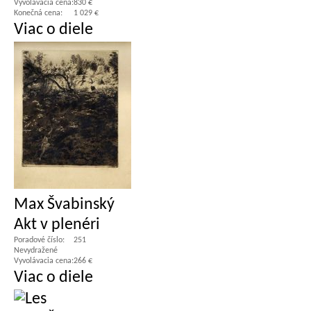
Vyvolávacia cena:
830 €
Konečná cena:
1 029 €
Viac o diele
Max Švabinský
Akt v plenéri
Poradové číslo:
251
Nevydražené
Vyvolávacia cena:
266 €
Viac o diele