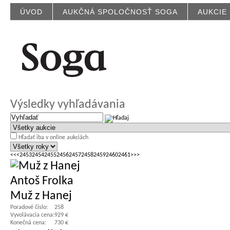
ÚVOD
AUKČNÁ SPOLOČNOSŤ SOGA
AUKCIE
Výsledky vyhľadávania
Hľadať iba v online aukciách
<<
<
2453
2454
2455
2456
2457
2458
2459
2460
2461
>
>>
Antoš Frolka
Muž z Hanej
Poradové číslo:
258
Vyvolávacia cena:
929 €
Konečná cena:
730 €