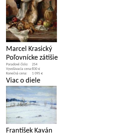
Marcel Krasický
Poľovnícke zátišie
Poradové číslo:
254
Vyvolávacia cena:
830 €
Konečná cena:
1 095 €
Viac o diele
František Kaván