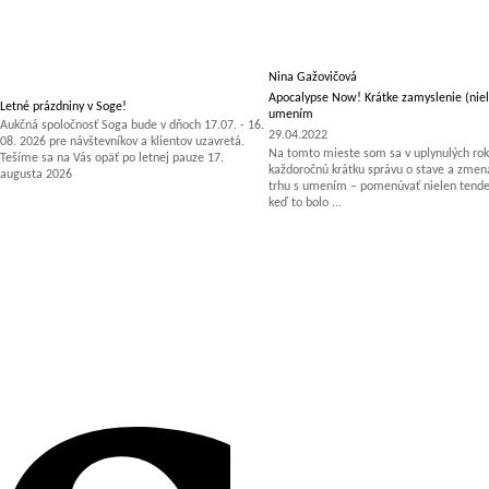
Nina Gažovičová
Apocalypse Now! Krátke zamyslenie (niel
Letné prázdniny v Soge!
umením
Aukčná spoločnosť Soga bude v dňoch 17.07. - 16.
29.04.2022
08. 2026 pre návštevníkov a klientov uzavretá.
Na tomto mieste som sa v uplynulých rok
Tešíme sa na Vás opäť po letnej pauze 17.
každoročnú krátku správu o stave a zm
augusta 2026
trhu s umením – pomenúvať nielen tenden
keď to bolo ...