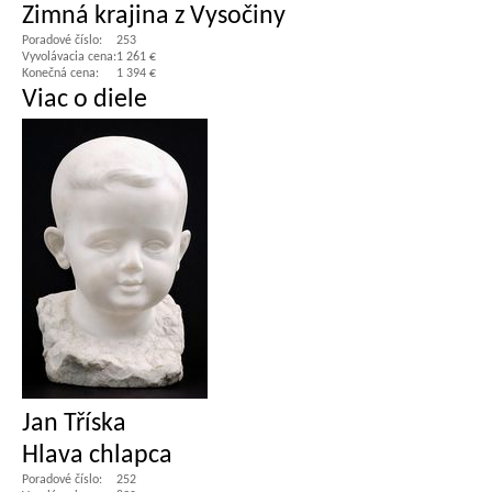
Zimná krajina z Vysočiny
Poradové číslo:
253
Vyvolávacia cena:
1 261 €
Konečná cena:
1 394 €
Viac o diele
Jan Tříska
Hlava chlapca
Poradové číslo:
252