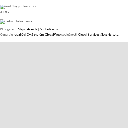
artner:
© Soga.sk |
Mapa stránok
|
Vyhľadávanie
Generuje
redakčný CMS systém GlobalWeb
spoločnosti
Global Services Slovakia s.r.o.