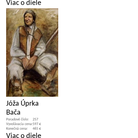
Viac o diele
Jóža Úprka
Bača
Poradové číslo:
257
Vyvolávacia cena:
597 €
Konečná cena:
465 €
Viac o diele