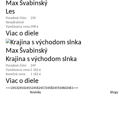
Max Švabinský
Les
Poradové číslo:
250
Nevydražené
Vyvolávacia cena:
398 €
Viac o diele
Max Švabinský
Krajina s východom slnka
Poradové číslo:
249
Vyvolávacia cena:
1 162 €
Konečná cena:
1 162 €
Viac o diele
<<
<
2453
2454
2455
2456
2457
2458
2459
2460
2461
>
>>
Novinky
Blogy