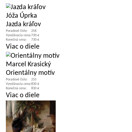
Jóža Úprka
Jazda kráľov
Poradové číslo:
256
Vyvolávacia cena:
730 €
Konečná cena:
730 €
Viac o diele
Marcel Krasický
Orientálny motív
Poradové číslo:
255
Vyvolávacia cena:
830 €
Konečná cena:
830 €
Viac o diele