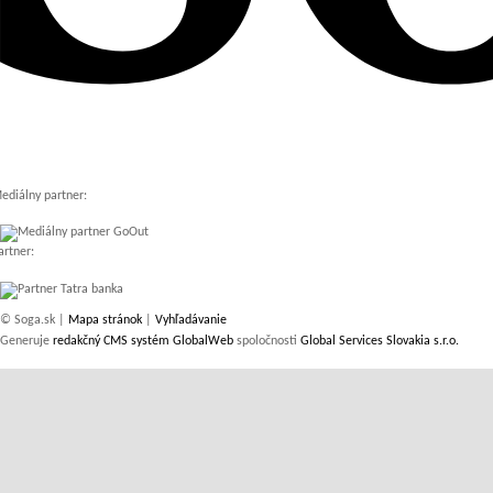
ediálny partner:
artner:
© Soga.sk |
Mapa stránok
|
Vyhľadávanie
Generuje
redakčný CMS systém GlobalWeb
spoločnosti
Global Services Slovakia s.r.o.