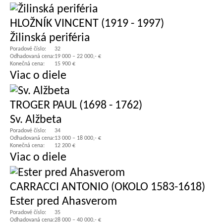
HLOŽNÍK VINCENT (1919 - 1997)
Žilinská periféria
Poradové číslo:
32
Odhadovaná cena:
19 000 – 22 000,- €
Konečná cena:
15 900 €
Viac o diele
TROGER PAUL (1698 - 1762)
Sv. Alžbeta
Poradové číslo:
34
Odhadovaná cena:
13 000 – 18 000,- €
Konečná cena:
12 200 €
Viac o diele
CARRACCI ANTONIO (OKOLO 1583-1618)
Ester pred Ahasverom
Poradové číslo:
35
Odhadovaná cena:
28 000 – 40 000,- €