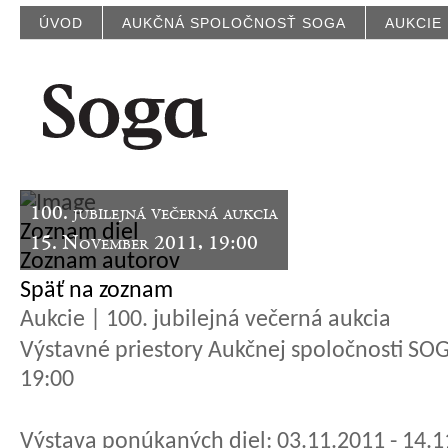
ÚVOD
AUKČNÁ SPOLOČNOSŤ SOGA
AUKCIE
100. jubilejná večerná aukcia
Zoznam diel
15. November 2011, 19:00
Zoznam autorov
Späť na zoznam
Aukcie | 100. jubilejná večerná aukcia
Výstavné priestory Aukčnej spoločnosti SOGA
19:00
Výstava ponúkaných diel: 03.11.2011 - 14.