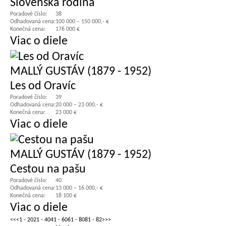
Slovenská rodina
Poradové číslo:
38
Odhadovaná cena:
100 000 – 150 000,- €
Konečná cena:
176 000 €
Viac o diele
MALLÝ GUSTÁV (1879 - 1952)
Les od Oravíc
Poradové číslo:
39
Odhadovaná cena:
20 000 – 23 000,- €
Konečná cena:
23 000 €
Viac o diele
MALLÝ GUSTÁV (1879 - 1952)
Cestou na pašu
Poradové číslo:
40
Odhadovaná cena:
13 000 – 16 000,- €
Konečná cena:
18 100 €
Viac o diele
<<
<
1 - 20
21 - 40
41 - 60
61 - 80
81 - 82
>
>>