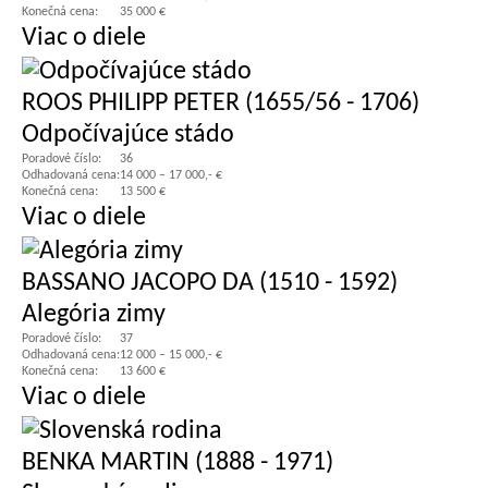
Konečná cena:
35 000 €
Viac o diele
ROOS PHILIPP PETER (1655/56 - 1706)
Odpočívajúce stádo
Poradové číslo:
36
Odhadovaná cena:
14 000 – 17 000,- €
Konečná cena:
13 500 €
Viac o diele
BASSANO JACOPO DA (1510 - 1592)
Alegória zimy
Poradové číslo:
37
Odhadovaná cena:
12 000 – 15 000,- €
Konečná cena:
13 600 €
Viac o diele
BENKA MARTIN (1888 - 1971)