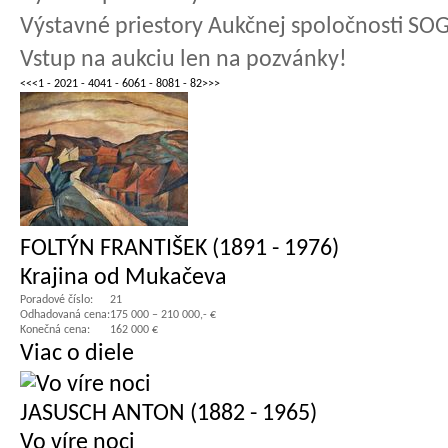
Výstavné priestory Aukčnej spoločnosti SOG
Vstup na aukciu len na pozvánky!
<<
<
1 - 20
21 - 40
41 - 60
61 - 80
81 - 82
>
>>
FOLTÝN FRANTIŠEK (1891 - 1976)
Krajina od Mukačeva
Poradové číslo:
21
Odhadovaná cena:
175 000 – 210 000,- €
Konečná cena:
162 000 €
Viac o diele
JASUSCH ANTON (1882 - 1965)
Vo víre noci