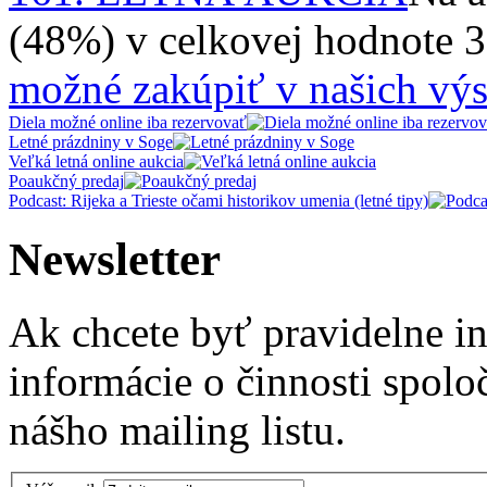
(48%) v celkovej hodnote 
možné zakúpiť v našich výs
Diela možné online iba rezervovať
Letné prázdniny v Soge
Veľká letná online aukcia
Poaukčný predaj
Podcast: Rijeka a Trieste očami historikov umenia (letné tipy)
Newsletter
Ak chcete byť pravidelne i
informácie o činnosti spolo
nášho mailing listu.