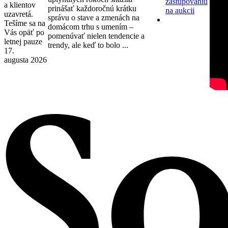
zastupovaniu
a klientov
prinášať každoročnú krátku
na aukcii
uzavretá.
správu o stave a zmenách na
Tešíme sa na
domácom trhu s umením –
Vás opäť po
pomenúvať nielen tendencie a
letnej pauze
trendy, ale keď to bolo ...
17.
augusta 2026