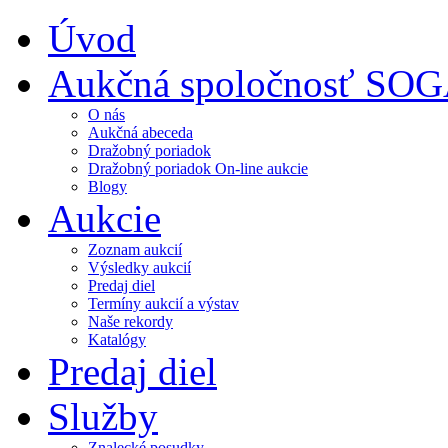
Úvod
Aukčná spoločnosť SO
O nás
Aukčná abeceda
Dražobný poriadok
Dražobný poriadok On-line aukcie
Blogy
Aukcie
Zoznam aukcií
Výsledky aukcií
Predaj diel
Termíny aukcií a výstav
Naše rekordy
Katalógy
Predaj diel
Služby
Znalecké posudky