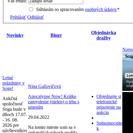
Váš email:
Súhlasím so spracovaním
osobných údajov
*
Prihlásiť
Odhlásiť
Objednávka
Novinky
Blogy
dražby
Najno
Letné
prázdniny v
Nina Gažovičová
Soge!
Apocalypse Now! Krátke
Objednajte si
Aukčná
zamyslenie (nielen) o trhu s
telefonické
spoločnosť
umením
pripojenie na
Soga bude v
aukciu
dňoch 17.07.
29.04.2022
- 16. 08.
Splnomocnite
2026 pre
Na tomto mieste som sa v
k
návštevníkov
uplynulých rokoch snažila