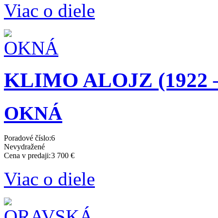
Viac o diele
KLIMO ALOJZ (1922 –
OKNÁ
Poradové číslo:
6
Nevydražené
Cena v predaji:
3 700 €
Viac o diele