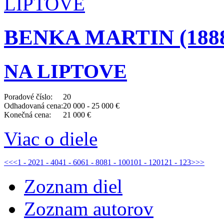
BENKA MARTIN (1888 
NA LIPTOVE
Poradové číslo:
20
Odhadovaná cena:
20 000 - 25 000 €
Konečná cena:
21 000 €
Viac o diele
<<
<
1 - 20
21 - 40
41 - 60
61 - 80
81 - 100
101 - 120
121 - 123
>
>>
Zoznam diel
Zoznam autorov