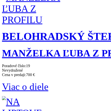
BELOHRADSKÝ ŠTEFAN
MANŽELKA ĽUBA Z P
Poradové číslo:
19
Nevydražené
Cena v predaji:
700 €
Viac o diele