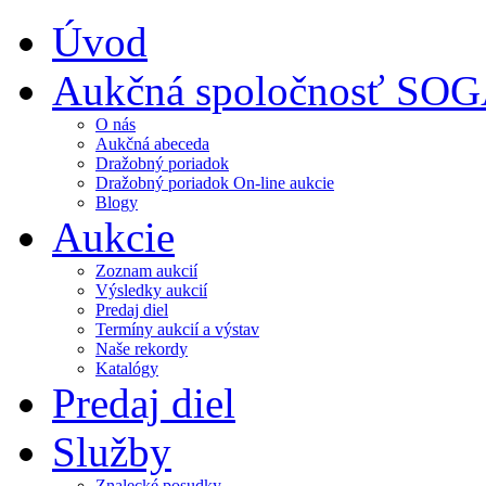
Úvod
Aukčná spoločnosť SO
O nás
Aukčná abeceda
Dražobný poriadok
Dražobný poriadok On-line aukcie
Blogy
Aukcie
Zoznam aukcií
Výsledky aukcií
Predaj diel
Termíny aukcií a výstav
Naše rekordy
Katalógy
Predaj diel
Služby
Znalecké posudky