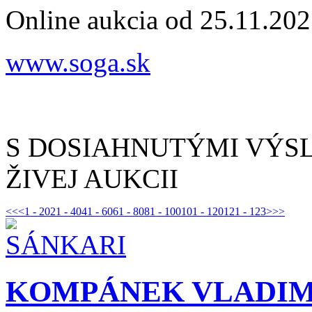
Online aukcia od 25.11.202
www.soga.sk
S DOSIAHNUTÝMI VÝS
ŽIVEJ AUKCII
<<
<
1 - 20
21 - 40
41 - 60
61 - 80
81 - 100
101 - 120
121 - 123
>
>>
KOMPÁNEK VLADIMÍR 