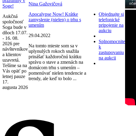
prázdniny v
Nina Gažovičová
Soge!
Apocalypse Now! Krátke
Objednajte si
Aukčná
zamyslenie (nielen) o trhu s
telefonické
spoločnosť
umením
pripojenie na
Soga bude v
aukciu
dňoch 17.07.
29.04.2022
- 16. 08.
Splnomocnite
2026 pre
Na tomto mieste som sa v
k
návštevníkov
uplynulých rokoch snažila
zastupovaniu
a klientov
prinášať každoročnú krátku
na aukcii
uzavretá.
správu o stave a zmenách na
Tešíme sa na
domácom trhu s umením –
Vás opäť po
pomenúvať nielen tendencie a
letnej pauze
trendy, ale keď to bolo ...
17.
augusta 2026