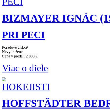
BIZMAYER IGNÁC (192
PRI PECI
Poradové číslo:
9
Nevydražené
Cena v predaji:
2 800 €
Viac o diele
HOFFSTÄDTER BEDRIC