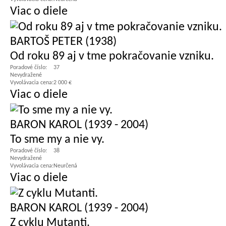
Viac o diele
BARTOŠ PETER (1938)
Od roku 89 aj v tme pokračovanie vzniku.
Poradové číslo:
37
Nevydražené
Vyvolávacia cena:
2 000 €
Viac o diele
BARON KAROL (1939 - 2004)
To sme my a nie vy.
Poradové číslo:
38
Nevydražené
Vyvolávacia cena:
Neurčená
Viac o diele
BARON KAROL (1939 - 2004)
Z cyklu Mutanti.