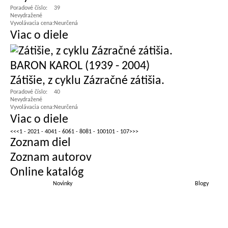
Poradové číslo:
39
Nevydražené
Vyvolávacia cena:
Neurčená
Viac o diele
BARON KAROL (1939 - 2004)
Zátišie, z cyklu Zázračné zátišia.
Poradové číslo:
40
Nevydražené
Vyvolávacia cena:
Neurčená
Viac o diele
<<
<
1 - 20
21 - 40
41 - 60
61 - 80
81 - 100
101 - 107
>
>>
Zoznam diel
Zoznam autorov
Online katalóg
Novinky
Blogy