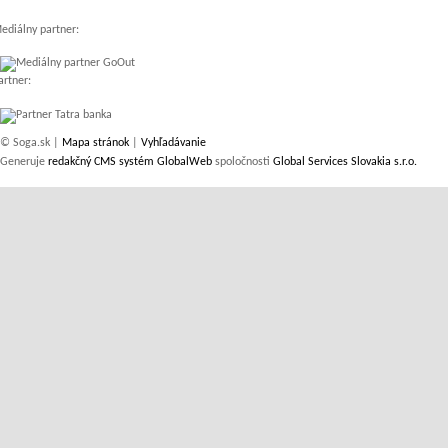
ediálny partner:
artner:
© Soga.sk |
Mapa stránok
|
Vyhľadávanie
Generuje
redakčný CMS systém GlobalWeb
spoločnosti
Global Services Slovakia s.r.o.