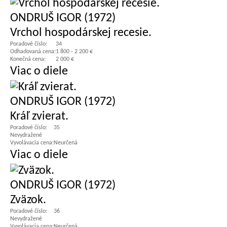
ONDRUŠ IGOR (1972)
Vrchol hospodárskej recesie.
Poradové číslo:
34
Odhadovaná cena:
1 800 - 2 200 €
Konečná cena:
2 000 €
Viac o diele
ONDRUŠ IGOR (1972)
Kráľ zvierat.
Poradové číslo:
35
Nevydražené
Vyvolávacia cena:
Neurčená
Viac o diele
ONDRUŠ IGOR (1972)
Zväzok.
Poradové číslo:
36
Nevydražené
Vyvolávacia cena:
Neurčená