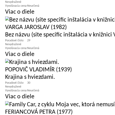
Nevydražené
Vyvolávacia cena:
Neurčená
Viac o diele
VARGA JAROSLAV (1982)
Bez názvu (site specific inštalácia v knižnici
Poradové číslo:
29
Nevydražené
Vyvolávacia cena:
Neurčená
Viac o diele
POPOVIČ VLADIMÍR (1939)
Krajina s hviezdami.
Poradové číslo:
30
Nevydražené
Vyvolávacia cena:
Neurčená
Viac o diele
FERIANCOVÁ PETRA (1977)