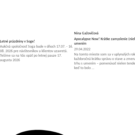
Nina Gažovičová
Apocalypse Now! Krátke zamyslenie (niel
Letné prázdniny v Soge!
umením
Aukčná spoločnosť Soga bude v dňoch 17.07. - 16.
29.04.2022
08. 2026 pre návštevníkov a klientov uzavretá.
Na tomto mieste som sa v uplynulých rok
Tešíme sa na Vás opäť po letnej pauze 17.
každoročnú krátku správu o stave a zm
augusta 2026
trhu s umením – pomenúvať nielen tenden
keď to bolo ...