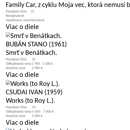
Family Car, z cyklu Moja vec, ktorá nemusí 
Poradové číslo:
31
Nevydražené
Vyvolávacia cena:
Neurčená
Viac o diele
BUBÁN STANO (1961)
Smrť v Benátkach.
Poradové číslo:
32
Odhadovaná cena:
2 700 - 3 300 €
Konečná cena:
2 900 €
Viac o diele
CSUDAI IVAN (1959)
Works (to Roy L.).
Poradové číslo:
33
Odhadovaná cena:
5 500 – 7 000 €
Konečná cena:
5 500 €
Viac o diele