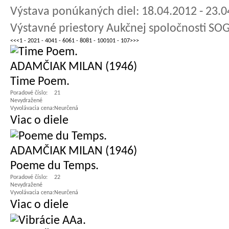
Výstava ponúkaných diel: 18.04.2012 - 23.
Výstavné priestory Aukčnej spoločnosti SOG
<<
<
1 - 20
21 - 40
41 - 60
61 - 80
81 - 100
101 - 107
>
>>
ADAMČIAK MILAN (1946)
Time Poem.
Poradové číslo:
21
Nevydražené
Vyvolávacia cena:
Neurčená
Viac o diele
ADAMČIAK MILAN (1946)
Poeme du Temps.
Poradové číslo:
22
Nevydražené
Vyvolávacia cena:
Neurčená
Viac o diele