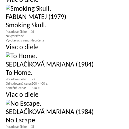
Viac o diele
FABIAN MATEJ (1979)
Smoking Skull.
Poradové číslo:
26
Nevydražené
Vyvolávacia cena:
Neurčená
Viac o diele
SEDLAČÍKOVÁ MARIANA (1984)
To Home.
Poradové číslo:
27
Odhadovaná cena:
300 - 400 €
Konečná cena:
350 €
Viac o diele
SEDLAČÍKOVÁ MARIANA (1984)
No Escape.
Poradové číslo:
28