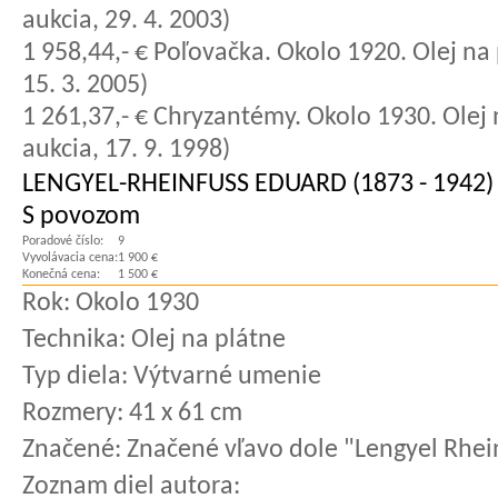
aukcia, 29. 4. 2003)
1 958,44,- € Poľovačka. Okolo 1920. Olej na 
15. 3. 2005)
1 261,37,- € Chryzantémy. Okolo 1930. Olej n
aukcia, 17. 9. 1998)
LENGYEL-RHEINFUSS EDUARD (1873 - 1942)
S povozom
Poradové číslo:
9
Vyvolávacia cena:
1 900 €
Konečná cena:
1 500 €
Rok:
Okolo 1930
Technika:
Olej na plátne
Typ diela:
Výtvarné umenie
Rozmery:
41 x 61 cm
Značené:
Značené vľavo dole "Lengyel Rhein
Zoznam diel autora: