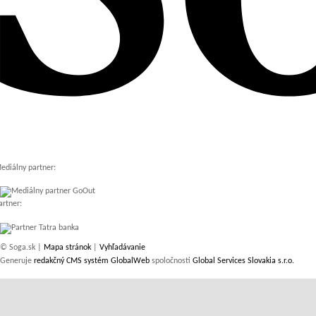
ediálny partner:
artner:
© Soga.sk |
Mapa stránok
|
Vyhľadávanie
Generuje
redakčný CMS systém GlobalWeb
spoločnosti
Global Services Slovakia s.r.o.