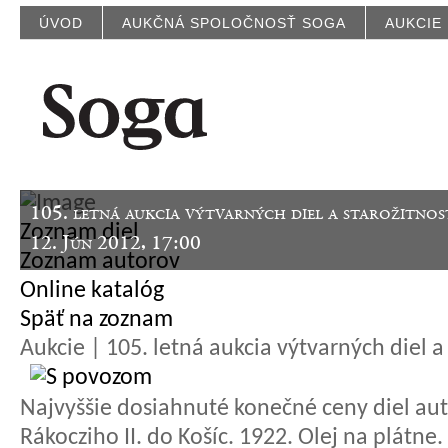
ÚVOD
AUKČNÁ SPOLOČNOSŤ SOGA
AUKCIE
105. letná aukcia výtvarných diel a starožitnos
Zoznam diel
12. Jún 2012, 17:00
Zoznam autorov
Online katalóg
Späť na zoznam
Aukcie | 105. letná aukcia výtvarných diel a 
Najvyššie dosiahnuté konečné ceny diel aut
Rákocziho II. do Košíc. 1922. Olej na plátne