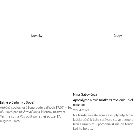
Novinky
Blogy
Nina Gažovičová
Apocalypse Now! Krátke zamyslenie (niel
Letné prázdniny v Soge!
umením
Aukčná spoločnosť Soga bude v dňoch 17.07. - 16.
29.04.2022
08. 2026 pre návštevníkov a klientov uzavretá.
Na tomto mieste som sa v uplynulých rok
Tešíme sa na Vás opäť po letnej pauze 17.
každoročnú krátku správu o stave a zm
augusta 2026
trhu s umením – pomenúvať nielen tenden
keď to bolo ...