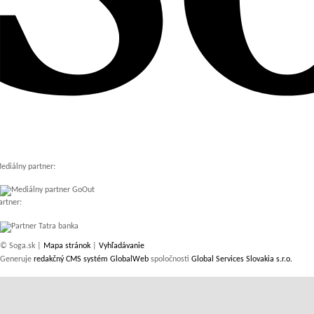
ediálny partner:
artner:
© Soga.sk |
Mapa stránok
|
Vyhľadávanie
Generuje
redakčný CMS systém GlobalWeb
spoločnosti
Global Services Slovakia s.r.o.