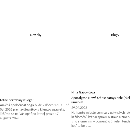
Novinky
Blogy
Nina Gažovičová
Apocalypse Now! Krátke zamyslenie (niel
Letné prázdniny v Soge!
umením
Aukčná spoločnosť Soga bude v dňoch 17.07. - 16.
29.04.2022
08. 2026 pre návštevníkov a klientov uzavretá.
Na tomto mieste som sa v uplynulých rok
Tešíme sa na Vás opäť po letnej pauze 17.
každoročnú krátku správu o stave a zm
augusta 2026
trhu s umením – pomenúvať nielen tenden
keď to bolo ...