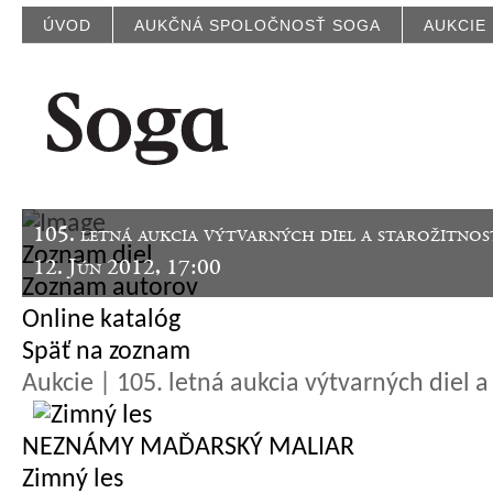
ÚVOD
AUKČNÁ SPOLOČNOSŤ SOGA
AUKCIE
105. letná aukcia výtvarných diel a starožitnos
Zoznam diel
12. Jún 2012, 17:00
Zoznam autorov
Online katalóg
Späť na zoznam
Aukcie | 105. letná aukcia výtvarných diel a 
NEZNÁMY MAĎARSKÝ MALIAR
Zimný les