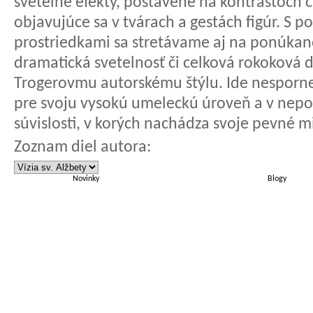
svetelné efekty, postavené na kontrastoch 
objavujúce sa v tvárach a gestách figúr. S
prostriedkami sa stretávame aj na ponúka
dramatická svetelnosť či celková rokoková 
Trogerovmu autorskému štýlu. Ide nesporne o
pre svoju vysokú umeleckú úroveň a v nepo
súvislosti, v korých nachádza svoje pevné m
Zoznam diel autora:
Novinky
Blogy