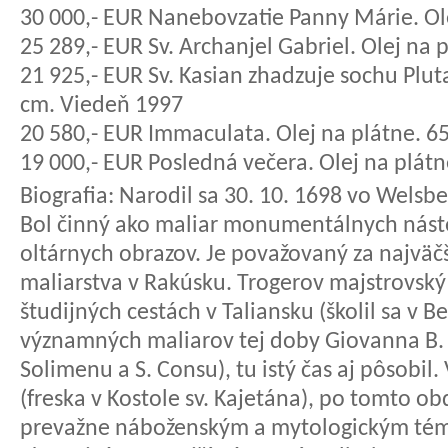
30 000,- EUR Nanebovzatie Panny Márie. Ole
25 289,- EUR Sv. Archanjel Gabriel. Olej na
21 925,- EUR Sv. Kasian zhadzuje sochu Pluta
cm. Viedeň 1997
20 580,- EUR Immaculata. Olej na plátne. 65
19 000,- EUR Posledná večera. Olej na plátn
Biografia:
Narodil sa 30. 10. 1698 vo Welsbe
Bol činný ako maliar monumentálnych náste
oltárnych obrazov. Je považovaný za najvä
maliarstva v Rakúsku. Trogerov majstrovský 
študijných cestách v Taliansku (školil sa v 
významných maliarov tej doby Giovanna B. P
Solimenu a S. Consu), tu istý čas aj pôsobil
(freska v Kostole sv. Kajetána), po tomto o
prevažne náboženským a mytologickým téma