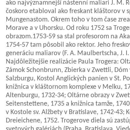
ako najvýznamnejší nástenní maliari J. M. R
čoskoro etabloval ako freskant kláštorov v s
Mungenastom. Okrem toho v tom čase zreal
Morave a v Uhorsku. Od roku 1752 sa Troge
obrazom.1753-59 sa stal profesorom na Aka
1754-57 tam pôsobil ako rektor. Jeho fresk
generáciu maliarov (F. A. Maulbertscha, J. I. 
Najdôležitejšie realizácie Paula Trogera: Ol
Zámok Schonbrunn, Zbierka v Zwettli, Dóm v
Salzburgu, Kostol Anglických panien v St. 
knižnica v kláštornom komplexe v Melku, 17
Altenburgu, 1732-34; Oltárne obrazy v Zwet
Seitenstettene, 1735 a knižnica tamže, 1740
v Kostole sv. Alžbety v Bratislave, 1742-43;
Dreieichene, 1752. Trogerove diela sú zas
svetových galériách (Praha, Bratislava, Vied