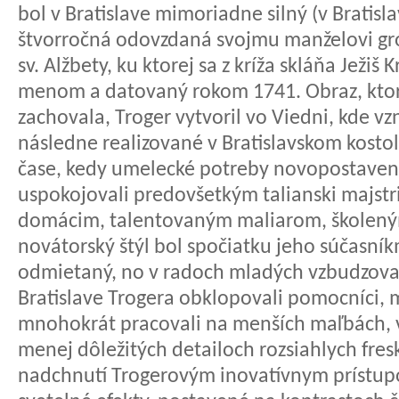
bol v Bratislave mimoriadne silný (v Bratis
štvorročná odovzdaná svojmu manželovi gróf
sv. Alžbety, ku ktorej sa z kríža skláňa Ježiš
menom a datovaný rokom 1741. Obraz, ktor
zachovala, Troger vytvoril vo Viedni, kde vz
následne realizované v Bratislavskom kostol
čase, kedy umelecké potreby novopostavený
uspokojovali predovšetkým talianski majstri
domácim, talentovaným maliarom, školeným
novátorský štýl bol spočiatku jeho súčasní
odmietaný, no v radoch mladých vzbudzoval 
Bratislave Trogera obklopovali pomocníci, ma
mnohokrát pracovali na menších maľbách, v
menej dôležitých detailoch rozsiahlych fres
nadchnutí Trogerovým inovatívnym prístup