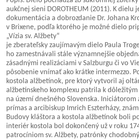
Popis:
Dielo pochádza zo súkromnej zbierky 
aukčnej sieni DOROTHEUM (2011). K dielu je
dokumentácia a dobrozdanie Dr. Johana Kro
v Brixene, podľa ktorého je možné dielo prip
„Vízia sv. Alžbety“
je zberateľsky zaujímavým dielo Paula Troge
ho zamestnávali stále významnejšie objedn
zásadnými realizáciami v Salzburgu či vo Vi
pôsobenie vnímať ako krátke intermezzo. Po
kostola alžbetínok, pre ktorý vytvoril aj ol
alžbetínskeho komplexu patrila k dôležitý
na území dnešného Slovenska. Iniciátorom
prímas a arcibiskup Imrich Eszterházy, zn
Budovy kláštora a kostola alžbetínok boli 
interiér kostola bol dokončený už v roku 17
patrocíniom sv. Alžbety, patrónky chodobný