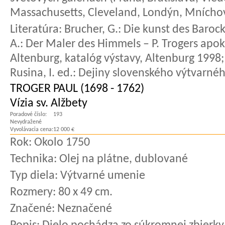
Massachusetts, Cleveland, Londýn, Mníchov 
Literatúra:
Brucher, G.: Die kunst des Barock
A.: Der Maler des Himmels – P. Trogers apok
Altenburg, katalóg výstavy, Altenburg 1998; 
Rusina, I. ed.: Dejiny slovenského výtvarné
TROGER PAUL (1698 - 1762)
Vízia sv. Alžbety
Poradové číslo:
193
Nevydražené
Vyvolávacia cena:
12 000 €
Rok:
Okolo 1750
Technika:
Olej na plátne, dublované
Typ diela:
Výtvarné umenie
Rozmery:
80 x 49 cm.
Značené:
Neznačené