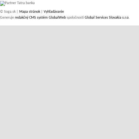
© Soga.sk |
Mapa stránok
|
Vyhľadávanie
Generuje
redakčný CMS systém GlobalWeb
spoločnosti
Global Services Slovakia s.r.o.