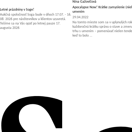
Nina Gažovičová
Apocalypse Now! Krátke zamyslenie (niel
Letné prázdniny v Soge!
umením
Aukčná spoločnosť Soga bude v dňoch 17.07. - 16.
29.04.2022
08. 2026 pre návštevníkov a klientov uzavretá.
Na tomto mieste som sa v uplynulých rok
Tešíme sa na Vás opäť po letnej pauze 17.
každoročnú krátku správu o stave a zm
augusta 2026
trhu s umením – pomenúvať nielen tenden
keď to bolo ...