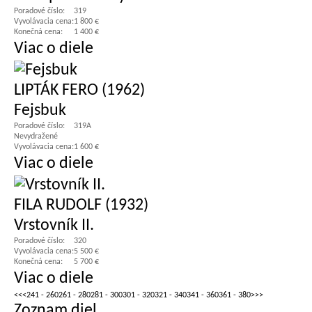
Poradové číslo:
319
Vyvolávacia cena:
1 800 €
Konečná cena:
1 400 €
Viac o diele
LIPTÁK FERO (1962)
Fejsbuk
Poradové číslo:
319A
Nevydražené
Vyvolávacia cena:
1 600 €
Viac o diele
FILA RUDOLF (1932)
Vrstovník II.
Poradové číslo:
320
Vyvolávacia cena:
5 500 €
Konečná cena:
5 700 €
Viac o diele
<<
<
241 - 260
261 - 280
281 - 300
301 - 320
321 - 340
341 - 360
361 - 380
>
>>
Zoznam diel