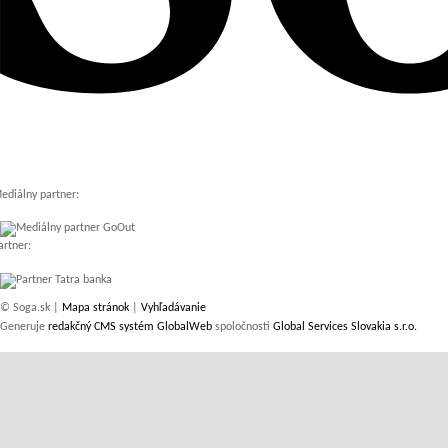
ediálny partner:
artner:
© Soga.sk |
Mapa stránok
|
Vyhľadávanie
Generuje
redakčný CMS systém GlobalWeb
spoločnosti
Global Services Slovakia s.r.o.