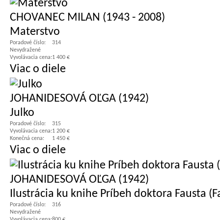
CHOVANEC MILAN (1943 - 2008)
Materstvo
Poradové číslo:
314
Nevydražené
Vyvolávacia cena:
1 400 €
Viac o diele
JOHANIDESOVÁ OĽGA (1942)
Julko
Poradové číslo:
315
Vyvolávacia cena:
1 200 €
Konečná cena:
1 450 €
Viac o diele
JOHANIDESOVÁ OĽGA (1942)
Ilustrácia ku knihe Príbeh doktora Fausta (
Poradové číslo:
316
Nevydražené
Vyvolávacia cena:
800 €