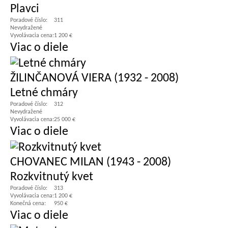
Plavci
Poradové číslo:
311
Nevydražené
Vyvolávacia cena:
1 200 €
Viac o diele
ŽILINČANOVÁ VIERA (1932 - 2008)
Letné chmáry
Poradové číslo:
312
Nevydražené
Vyvolávacia cena:
25 000 €
Viac o diele
CHOVANEC MILAN (1943 - 2008)
Rozkvitnutý kvet
Poradové číslo:
313
Vyvolávacia cena:
1 200 €
Konečná cena:
950 €
Viac o diele