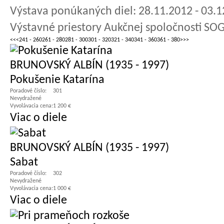
Výstava ponúkaných diel: 28.11.2012 - 03.
Výstavné priestory Aukčnej spoločnosti SOG
<<
<
241 - 260
261 - 280
281 - 300
301 - 320
321 - 340
341 - 360
361 - 380
>
>>
BRUNOVSKÝ ALBÍN (1935 - 1997)
Pokušenie Katarína
Poradové číslo:
301
Nevydražené
Vyvolávacia cena:
1 200 €
Viac o diele
BRUNOVSKÝ ALBÍN (1935 - 1997)
Sabat
Poradové číslo:
302
Nevydražené
Vyvolávacia cena:
1 000 €
Viac o diele