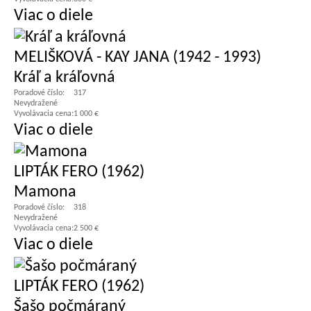
Viac o diele
MELIŠKOVÁ - KAY JANA (1942 - 1993)
Kráľ a kráľovná
Poradové číslo:
317
Nevydražené
Vyvolávacia cena:
1 000 €
Viac o diele
LIPTÁK FERO (1962)
Mamona
Poradové číslo:
318
Nevydražené
Vyvolávacia cena:
2 500 €
Viac o diele
LIPTÁK FERO (1962)
Šašo počmáraný