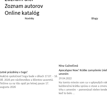
Zoznam autorov
Online katalóg
Novinky
Blogy
Nina Gažovičová
Apocalypse Now! Krátke zamyslenie (niel
Letné prázdniny v Soge!
umením
Aukčná spoločnosť Soga bude v dňoch 17.07. - 16.
29.04.2022
08. 2026 pre návštevníkov a klientov uzavretá.
Na tomto mieste som sa v uplynulých rok
Tešíme sa na Vás opäť po letnej pauze 17.
každoročnú krátku správu o stave a zm
augusta 2026
trhu s umením – pomenúvať nielen tenden
keď to bolo ...