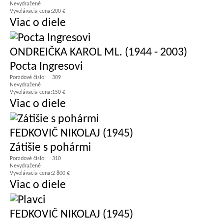
Nevydražené
Vyvolávacia cena:
200 €
Viac o diele
ONDREIČKA KAROL ML. (1944 - 2003)
Pocta Ingresovi
Poradové číslo:
309
Nevydražené
Vyvolávacia cena:
150 €
Viac o diele
FEDKOVIČ NIKOLAJ (1945)
Zátišie s pohármi
Poradové číslo:
310
Nevydražené
Vyvolávacia cena:
2 800 €
Viac o diele
FEDKOVIČ NIKOLAJ (1945)