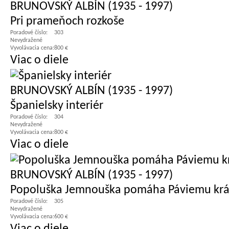
BRUNOVSKÝ ALBÍN (1935 - 1997)
Pri prameňoch rozkoše
Poradové číslo:
303
Nevydražené
Vyvolávacia cena:
800 €
Viac o diele
BRUNOVSKÝ ALBÍN (1935 - 1997)
Španielsky interiér
Poradové číslo:
304
Nevydražené
Vyvolávacia cena:
800 €
Viac o diele
BRUNOVSKÝ ALBÍN (1935 - 1997)
Popoluška Jemnouška pomáha Páviemu krá
Poradové číslo:
305
Nevydražené
Vyvolávacia cena:
600 €