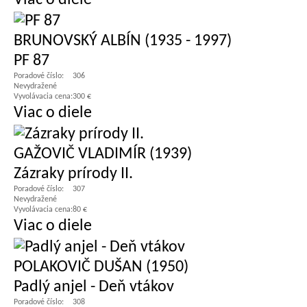
Viac o diele
BRUNOVSKÝ ALBÍN (1935 - 1997)
PF 87
Poradové číslo:
306
Nevydražené
Vyvolávacia cena:
300 €
Viac o diele
GAŽOVIČ VLADIMÍR (1939)
Zázraky prírody II.
Poradové číslo:
307
Nevydražené
Vyvolávacia cena:
80 €
Viac o diele
POLAKOVIČ DUŠAN (1950)
Padlý anjel - Deň vtákov
Poradové číslo:
308