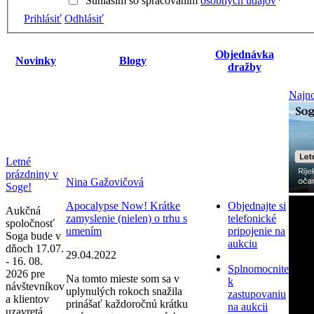
Súhlasím so spracovaním
osobných údajov
*
Prihlásiť
Odhlásiť
Objednávka
Novinky
Blogy
dražby
Najno
Letné
prázdniny v
Nina Gažovičová
Soge!
Apocalypse Now! Krátke
Objednajte si
Aukčná
zamyslenie (nielen) o trhu s
telefonické
spoločnosť
umením
pripojenie na
Soga bude v
aukciu
dňoch 17.07.
29.04.2022
- 16. 08.
Splnomocnite
2026 pre
Na tomto mieste som sa v
k
návštevníkov
uplynulých rokoch snažila
zastupovaniu
a klientov
prinášať každoročnú krátku
na aukcii
uzavretá.