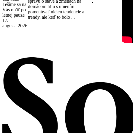
správu o stave a zmenách na
Tešíme sa na
domácom trhu s umením –
Vás opäť po
pomenúvať nielen tendencie a
letnej pauze
trendy, ale keď to bolo ...
17.
augusta 2026