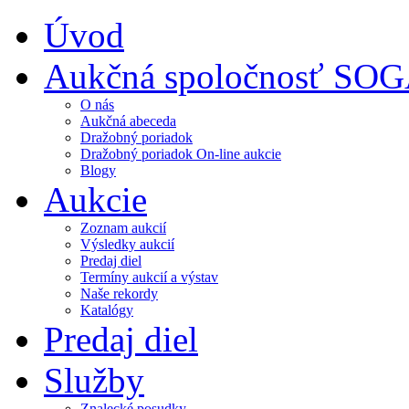
Úvod
Aukčná spoločnosť SO
O nás
Aukčná abeceda
Dražobný poriadok
Dražobný poriadok On-line aukcie
Blogy
Aukcie
Zoznam aukcií
Výsledky aukcií
Predaj diel
Termíny aukcií a výstav
Naše rekordy
Katalógy
Predaj diel
Služby
Znalecké posudky