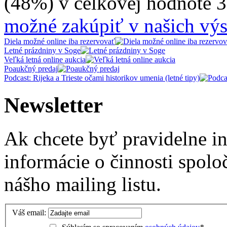
(48%) v celkovej hodnote 
možné zakúpiť v našich výs
Diela možné online iba rezervovať
Letné prázdniny v Soge
Veľká letná online aukcia
Poaukčný predaj
Podcast: Rijeka a Trieste očami historikov umenia (letné tipy)
Newsletter
Ak chcete byť pravidelne i
informácie o činnosti spolo
nášho mailing listu.
Váš email: