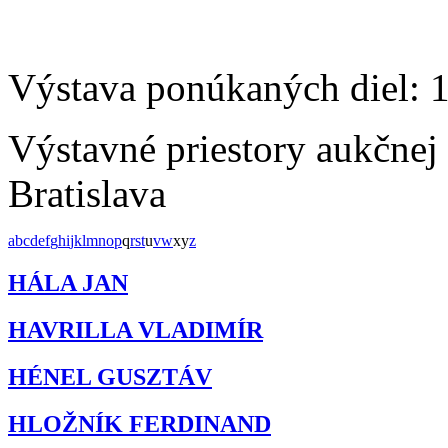
Výstava ponúkaných diel: 
Výstavné priestory aukčnej
Bratislava
a
b
c
d
e
f
g
h
i
j
k
l
m
n
o
p
q
r
s
t
u
v
w
x
y
z
HÁLA JAN
HAVRILLA VLADIMÍR
HÉNEL GUSZTÁV
HLOŽNÍK FERDINAND