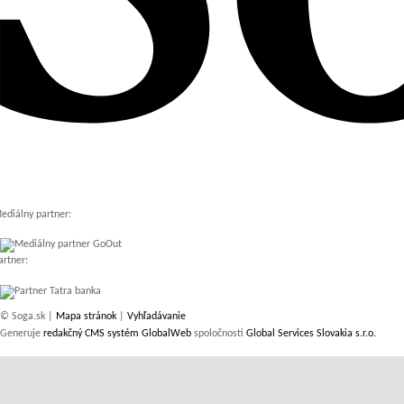
ediálny partner:
artner:
© Soga.sk |
Mapa stránok
|
Vyhľadávanie
Generuje
redakčný CMS systém GlobalWeb
spoločnosti
Global Services Slovakia s.r.o.