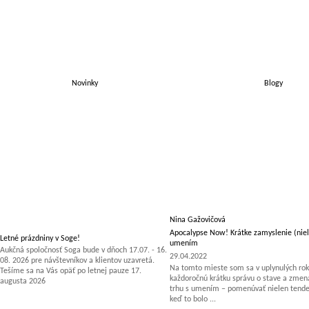
Novinky
Blogy
Nina Gažovičová
Apocalypse Now! Krátke zamyslenie (niel
Letné prázdniny v Soge!
umením
Aukčná spoločnosť Soga bude v dňoch 17.07. - 16.
29.04.2022
08. 2026 pre návštevníkov a klientov uzavretá.
Na tomto mieste som sa v uplynulých rok
Tešíme sa na Vás opäť po letnej pauze 17.
každoročnú krátku správu o stave a zm
augusta 2026
trhu s umením – pomenúvať nielen tenden
keď to bolo ...