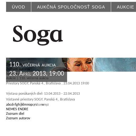
ÚVOD
AUKČNÁ SPOLOČNOSŤ SOGA
AUKCIE
110. večerná aukcia
Zoznam diel
Zoznam autorov
23. Apríl 2013, 19:00
Späť na zoznam
Aukcie | 110. večerná aukcia
Priestory SOGY, Panská 4., Bratislava , 23.04.2013 19:00
Výstava ponúkaných diel: 13.04.2013 - 22.04.2013
Výstavné priestory SOGY, Panská 4., Bratislava
a
b
c
d
e
f
g
h
i
j
k
l
m
n
o
p
q
r
s
t
u
v
w
x
y
z
NEMES ENDRE
Zoznam diel
Zoznam autorov