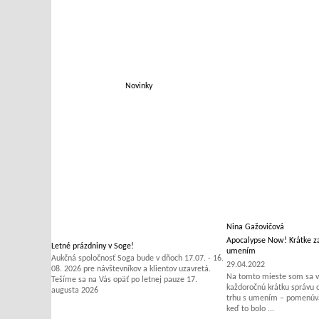
Novinky
Nina Gažovičová
Apocalypse Now! Krátke za
Letné prázdniny v Soge!
umením
Aukčná spoločnosť Soga bude v dňoch 17.07. - 16.
29.04.2022
08. 2026 pre návštevníkov a klientov uzavretá.
Na tomto mieste som sa v 
Tešíme sa na Vás opäť po letnej pauze 17.
každoročnú krátku správu
augusta 2026
trhu s umením – pomenúvať
keď to bolo ...