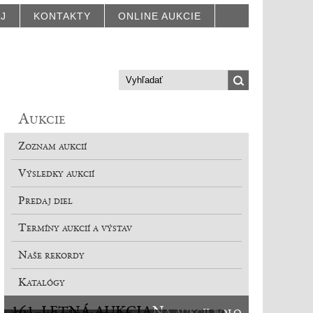
AJ
KONTAKTY
ONLINE AUKCIE
Aukcie
Zoznam aukcií
Výsledky aukcií
Predaj diel
Termíny aukcií a výstav
Naše rekordy
Katalógy
161. LETNÁ AUKCIA
Na aukcii bolo