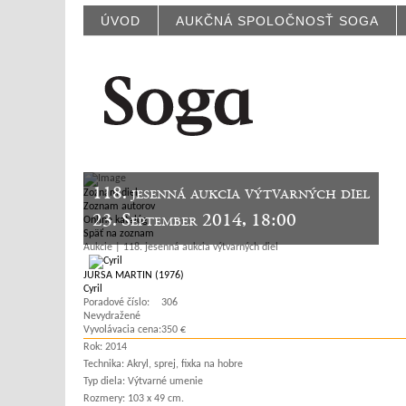
ÚVOD
AUKČNÁ SPOLOČNOSŤ SOGA
118. jesenná aukcia výtvarných diel
Zoznam diel
Zoznam autorov
23. September 2014, 18:00
Online katalóg
Späť na zoznam
Aukcie | 118. jesenná aukcia výtvarných diel
JURSA MARTIN (1976)
Cyril
Poradové číslo:
306
Nevydražené
Vyvolávacia cena:
350 €
Rok:
2014
Technika:
Akryl, sprej, fixka na hobre
Typ diela:
Výtvarné umenie
Rozmery:
103 x 49 cm.