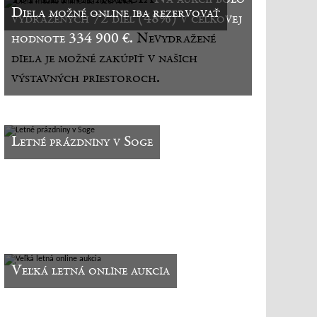
Diela možné online iba rezervovať
vydražených 72 diel (48%) v celkovej
hodnote 334 900 €.
Nevydražené
diela je možné zakúpiť v našich
výstavných priestoroch.
Letné prázdniny v Soge
Veľká letná online aukcia