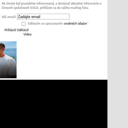
Ak chcete byť pravidelne informovaný, a dostávať aktuálne informácie o
činnosti spoločnosti SOGA, prihláste sa do nášho mailing listu.
Váš email:
Súhlasím so spracovaním
osobných údajov
*
Prihlásiť
Odhlásiť
Video