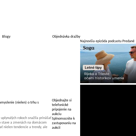
Blogy
Objednávka dražby
Najnovšia epizóda podcastu Predané
Objednajte si
myslenie (nielen) o trhu s
telefonické
pripojenie na
aukciu
uplynulých rokoch snažila prinášať
Splnomocnite k
 o stave a zmenách na domácom
zastupovaniu na
 nielen tendencie a trendy, ale
aukcii