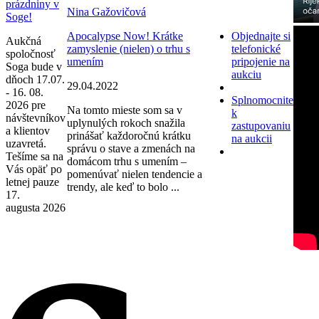
prázdniny v
Nina Gažovičová
Soge!
Apocalypse Now! Krátke
Objednajte si
Aukčná
zamyslenie (nielen) o trhu s
telefonické
spoločnosť
umením
pripojenie na
Soga bude v
aukciu
dňoch 17.07.
29.04.2022
- 16. 08.
Splnomocnite
2026 pre
Na tomto mieste som sa v
k
návštevníkov
uplynulých rokoch snažila
zastupovaniu
a klientov
prinášať každoročnú krátku
na aukcii
uzavretá.
správu o stave a zmenách na
Tešíme sa na
domácom trhu s umením –
Vás opäť po
pomenúvať nielen tendencie a
letnej pauze
trendy, ale keď to bolo ...
17.
augusta 2026