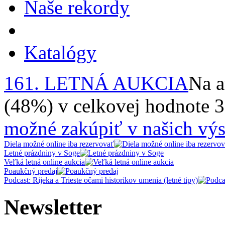
Naše rekordy
Katalógy
161. LETNÁ AUKCIA
Na a
(48%) v celkovej hodnote 
možné zakúpiť v našich výs
Diela možné online iba rezervovať
Letné prázdniny v Soge
Veľká letná online aukcia
Poaukčný predaj
Podcast: Rijeka a Trieste očami historikov umenia (letné tipy)
Newsletter