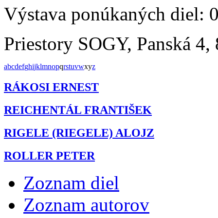
Výstava ponúkaných diel: 
Priestory SOGY, Panská 4, 
a
b
c
d
e
f
g
h
i
j
k
l
m
n
o
p
q
r
s
t
u
v
w
x
y
z
RÁKOSI ERNEST
REICHENTÁL FRANTIŠEK
RIGELE (RIEGELE) ALOJZ
ROLLER PETER
Zoznam diel
Zoznam autorov