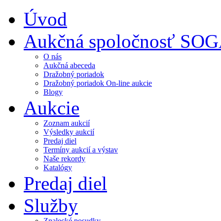
Úvod
Aukčná spoločnosť SO
O nás
Aukčná abeceda
Dražobný poriadok
Dražobný poriadok On-line aukcie
Blogy
Aukcie
Zoznam aukcií
Výsledky aukcií
Predaj diel
Termíny aukcií a výstav
Naše rekordy
Katalógy
Predaj diel
Služby
Znalecké posudky