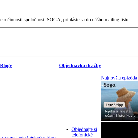
 o činnosti spoločnosti SOGA, prihláste sa do nášho mailing listu.
Blogy
Objednávka dražby
Najnovšia epizóda
Objednajte si
telefonické
zamyslenie (nielen) o trhu s