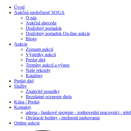
Úvod
Aukčná spoločnosť SOGA
O nás
Aukčná abeceda
Dražobný poriadok
Dražobný poriadok On-line aukcie
Blogy
Aukcie
Zoznam aukcií
Výsledky aukcií
Predaj diel
Termíny aukcií a výstav
Naše rekordy
Katalógy
Predaj diel
Služby
Znalecké posudky
Bezplatné ocenenie diela
Kúpa / Predaj
Kontakty
adresa - bankové spojenie - zodpovední pracovníci - tele
Otváracie hodiny - možnosti parkovania
Online aukcie