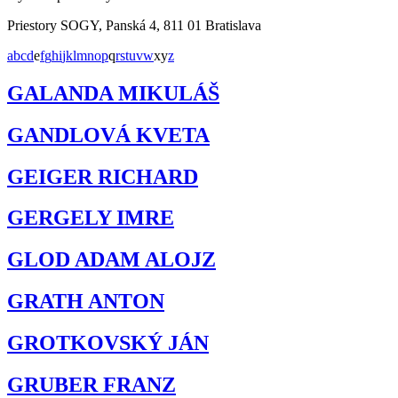
Priestory SOGY, Panská 4, 811 01 Bratislava
a
b
c
d
e
f
g
h
i
j
k
l
m
n
o
p
q
r
s
t
u
v
w
x
y
z
GALANDA MIKULÁŠ
GANDLOVÁ KVETA
GEIGER RICHARD
GERGELY IMRE
GLOD ADAM ALOJZ
GRATH ANTON
GROTKOVSKÝ JÁN
GRUBER FRANZ