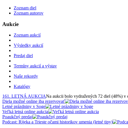
Zoznam diel
Zoznam autorov
Aukcie
Zoznam aukcií
Výsledky aukcií
Predaj diel
Termíny aukcií a výstav
Naše rekordy
Katalógy
161. LETNÁ AUKCIA
Na aukcii bolo vydražených 72 diel (48%) v
Diela možné online iba rezervovať
Letné prázdniny v Soge
Veľká letná online aukcia
Poaukčný predaj
Podcast: Rijeka a Trieste očami historikov umenia (letné tipy)