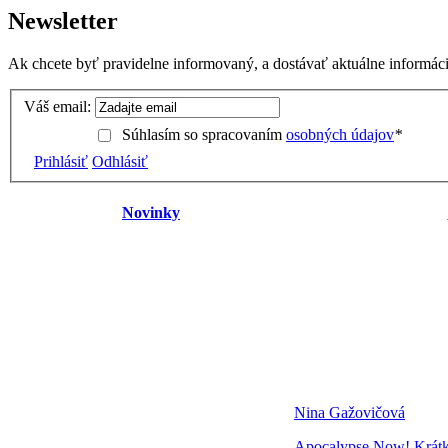
Newsletter
Ak chcete byť pravidelne informovaný, a dostávať aktuálne informácie
Váš email:
Súhlasím so spracovaním
osobných údajov
*
Prihlásiť
Odhlásiť
Novinky
Nina Gažovičová
Apocalypse Now! Krátke 