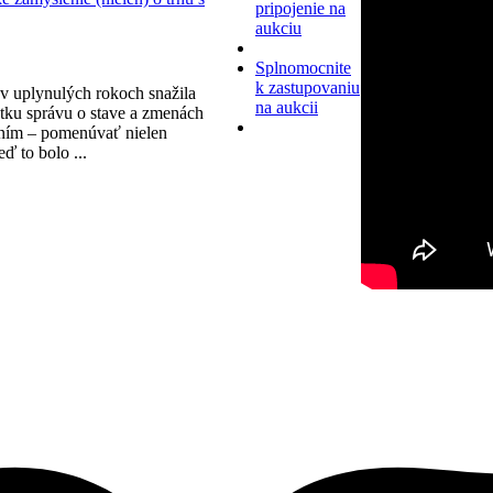
pripojenie na
aukciu
Splnomocnite
k zastupovaniu
v uplynulých rokoch snažila
na aukcii
tku správu o stave a zmenách
ním – pomenúvať nielen
eď to bolo ...