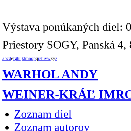
Výstava ponúkaných diel: 
Priestory SOGY, Panská 4, 
a
b
c
d
e
f
g
h
i
j
k
l
m
n
o
p
q
r
s
t
u
v
w
x
y
z
WARHOL ANDY
WEINER-KRÁĽ IMR
Zoznam diel
Zoznam autorov