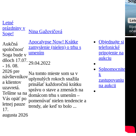
Letné
prázdniny v
Nina Gažovičová
Soge!
Apocalypse Now! Krátke
Objednajte si
Aukčná
zamyslenie (nielen) o trhu s
telefonické
spoločnosť
umením
pripojenie na
Soga bude v
aukciu
dňoch 17.07.
29.04.2022
- 16. 08.
Splnomocnite
2026 pre
Na tomto mieste som sa v
k
návštevníkov
uplynulých rokoch snažila
zastupovaniu
a klientov
prinášať každoročnú krátku
na aukcii
uzavretá.
správu o stave a zmenách na
Tešíme sa na
domácom trhu s umením –
Vás opäť po
pomenúvať nielen tendencie a
letnej pauze
trendy, ale keď to bolo ...
17.
augusta 2026