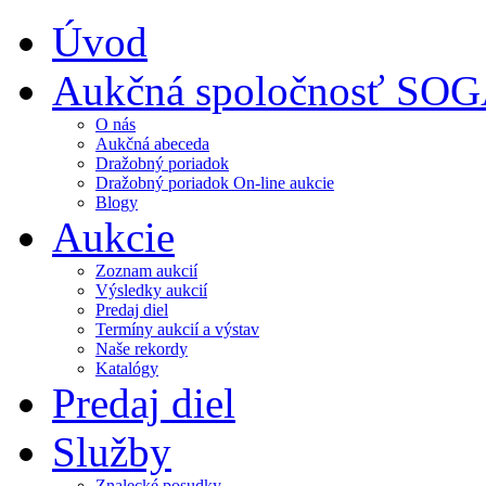
Úvod
Aukčná spoločnosť SO
O nás
Aukčná abeceda
Dražobný poriadok
Dražobný poriadok On-line aukcie
Blogy
Aukcie
Zoznam aukcií
Výsledky aukcií
Predaj diel
Termíny aukcií a výstav
Naše rekordy
Katalógy
Predaj diel
Služby
Znalecké posudky