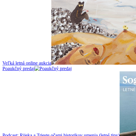
Veľká letná online aukcia
Poaukčný predaj
Podcast: Rijeka a Trieste očami historikov umenia (letné tipy)