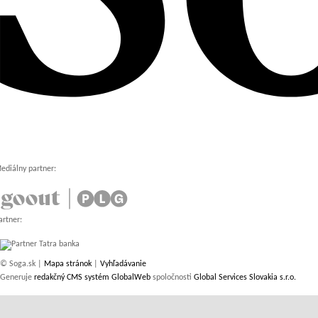
ediálny partner:
artner:
© Soga.sk |
Mapa stránok
|
Vyhľadávanie
Generuje
redakčný CMS systém GlobalWeb
spoločnosti
Global Services Slovakia s.r.o.