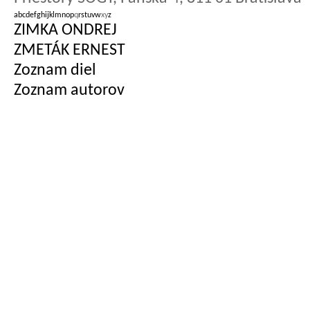
a
b
c
d
e
f
g
h
i
j
k
l
m
n
o
p
q
r
s
t
u
v
w
x
y
z
ZIMKA ONDREJ
ZMETÁK ERNEST
Zoznam diel
Zoznam autorov