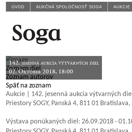
ÚVOD
AUKČNÁ SPOLOČNOSŤ SOGA
AUKCIE
142. jesenná aukcia výtvarných diel
Zoznam diel
02. Október 2018, 18:00
Zoznam autorov
Späť na zoznam
Aukcie | 142. jesenná aukcia výtvarných die
Priestory SOGY, Panská 4, 811 01 Bratislava
Výstava ponúkaných diel: 26.09.2018 - 01.
Priestory SOGY, Panská 4, 811 01 Bratislava