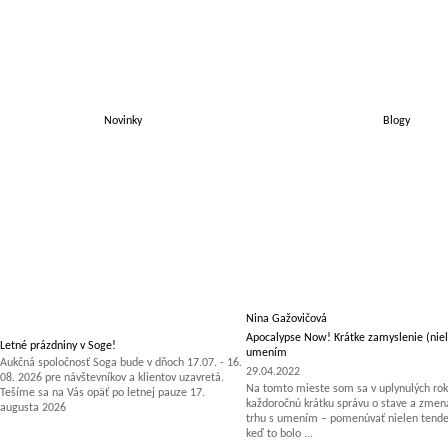
Novinky
Blogy
Nina Gažovičová
Apocalypse Now! Krátke zamyslenie (niel
Letné prázdniny v Soge!
umením
Aukčná spoločnosť Soga bude v dňoch 17.07. - 16.
29.04.2022
08. 2026 pre návštevníkov a klientov uzavretá.
Na tomto mieste som sa v uplynulých rok
Tešíme sa na Vás opäť po letnej pauze 17.
každoročnú krátku správu o stave a zm
augusta 2026
trhu s umením – pomenúvať nielen tenden
keď to bolo ...