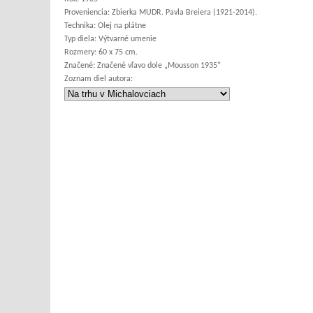
Proveniencia:
Zbierka MUDR. Pavla Breiera (1921-2014).
Technika:
Olej na plátne
Typ diela:
Výtvarné umenie
Rozmery:
60 x 75 cm.
Značené:
Značené vľavo dole „Mousson 1935”
Zoznam diel autora: