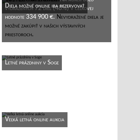
Diela možné online iba rezervovať
vydražených 72 diel (48%) v celkovej
hodnote 334 900 €.
Nevydražené diela je
možné zakúpiť v našich výstavných
priestoroch.
Letné prázdniny v Soge
Veľká letná online aukcia