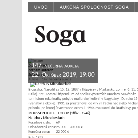
ÚVOD
AUKČNÁ SPOLOČNOSŤ SOGA
147. večerná aukcia
Zoznam diel
Zoznam autorov
22. Október 2019, 19:00
Späť na zoznam
Aukcie | 147. večerná aukcia
Biografia:
Narodil sa 15. 12. 1887 v Högyészy v Maďarsku, zomrel 6. 11. 1
Ballo). 1910 dostal štipendium od spolku výtvarných umelcov Muvésház. 1
tom istom roku krátky pobyt v maliarskej kolónii v Nagybányi. Do roku 19
(Benátky a okolie). 1931 sa presťahoval do vily v Hrádku neďaleko Micha
príhoda, po ktorej ľavostranne ochrnul. 1944 evakuoval do Bratislavy, po 
MOUSSON JOZEF TEODOR (1887 - 1946)
Na trhu v Michalovciach
Poradové číslo:
69
Odhadovaná cena:
25 000 – 30 000 €
Konečná cena:
22 000 €
Rok:
1935