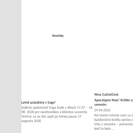
Novinky
Nina Gažovičová
Apocalypse Now! Krátke za
Letné prázdniny v Soge!
umením
Aukčná spoločnosť Soga bude v dňoch 17.07. - 16.
29.04.2022
08. 2026 pre návštevníkov a klientov uzavretá.
Na tomto mieste som sa v 
Tešíme sa na Vás opäť po letnej pauze 17.
každoročnú krátku správu
augusta 2026
trhu s umením – pomenúvať
keď to bolo ...