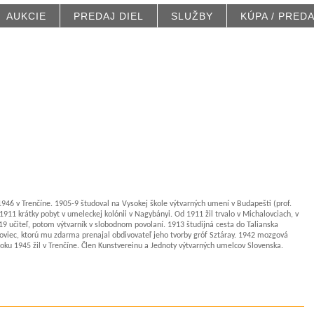
AUKCIE
PREDAJ DIEL
SLUŽBY
KÚPA / PRED
946 v Trenčíne. 1905-9 študoval na Vysokej škole výtvarných umení v Budapešti (prof.
911 krátky pobyt v umeleckej kolónii v Nagybányi. Od 1911 žil trvalo v Michalovciach, v
19 učiteľ, potom výtvarník v slobodnom povolaní. 1913 študijná cesta do Talianska
loviec, ktorú mu zdarma prenajal obdivovateľ jeho tvorby gróf Sztáray. 1942 mozgová
roku 1945 žil v Trenčíne. Člen Kunstvereinu a Jednoty výtvarných umelcov Slovenska.