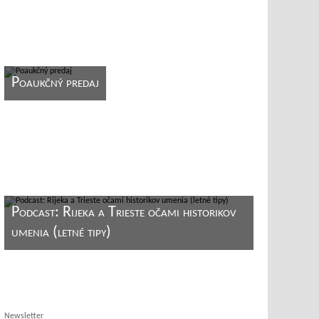
Poaukčný predaj
Podcast: Rijeka a Trieste očami historikov
umenia (letné tipy)
Newsletter