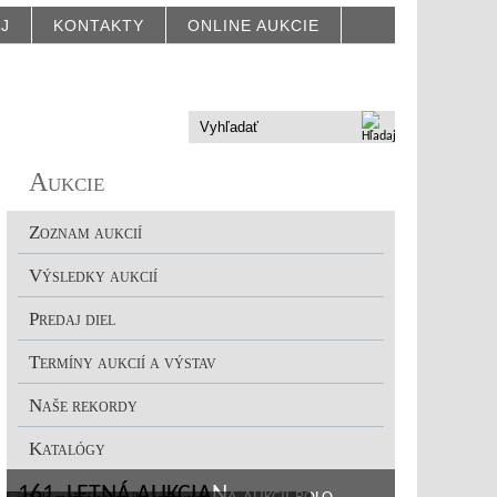
AJ
KONTAKTY
ONLINE AUKCIE
Aukcie
Zoznam aukcií
Výsledky aukcií
Predaj diel
Termíny aukcií a výstav
Naše rekordy
Katalógy
161. LETNÁ AUKCIA
Na aukcii bolo