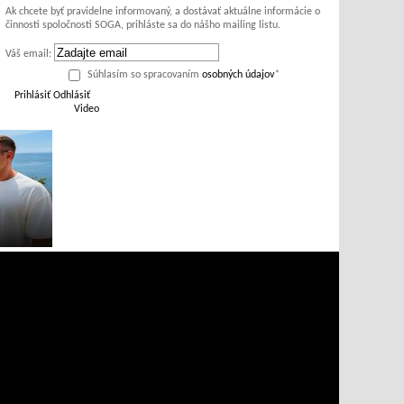
Ak chcete byť pravidelne informovaný, a dostávať aktuálne informácie o
činnosti spoločnosti SOGA, prihláste sa do nášho mailing listu.
Váš email:
Súhlasím so spracovaním
osobných údajov
*
Prihlásiť
Odhlásiť
Video