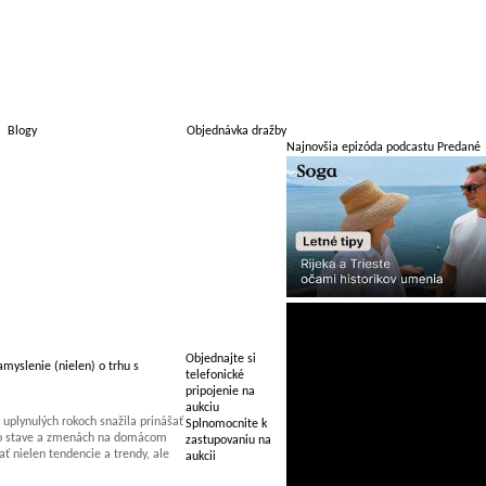
Blogy
Objednávka dražby
Najnovšia epizóda podcastu Predané
Objednajte si
myslenie (nielen) o trhu s
telefonické
pripojenie na
aukciu
uplynulých rokoch snažila prinášať
Splnomocnite k
 o stave a zmenách na domácom
zastupovaniu na
 nielen tendencie a trendy, ale
aukcii